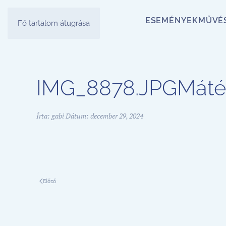
ESEMÉNYEK
MŰVÉ
Fő tartalom átugrása
IMG_8878.JPGMáté
Írta:
gabi
Dátum:
december 29, 2024
Előző