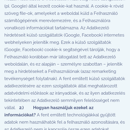
(pl. Google) által kezelt cookie-kat használ. A cookie-k rövid
szöveg file-ok, amelyeket a weboldal küld a Felhasználó
számítógépének merevlemezére, és a Felhasználóra
vonatkozó információkat tartalmazna. Az Adatkezelő
hirdetéseit külső szolgáltatók (Google, Facebook) internetes
webhelyeken jelenítik meg. Ezek a külső szolgáltatók
(Google, Facebook) cookie-k segítségével tárolják, hogy a
Felhasználó korábban már látogatást tett az Adatkezelő
weboldalán, és ez alapján – személyre szabottan – jelenítik
meg a hirdetéseket a Felhasználónak (azaz remarketing
tevékenységet folytatnak). A fent említett külső szolgáltatók
adatkezelésére az ezen szolgáltatók által meghatározott
adatvédelmi előírások az irányadóak, és az ilyen adatkezelés
tekintetében az Adatkezelő semmilyen felelősséget nem
vállal.
2.)
Hogyan használjuk ezeket az
információkat?
A fent említett technológiákkal gyűjtött
adatok nem használhatók fel a felhasználó azonosítására, és
az Adatkezelő nem is kapcsolja össze ezen adatokat