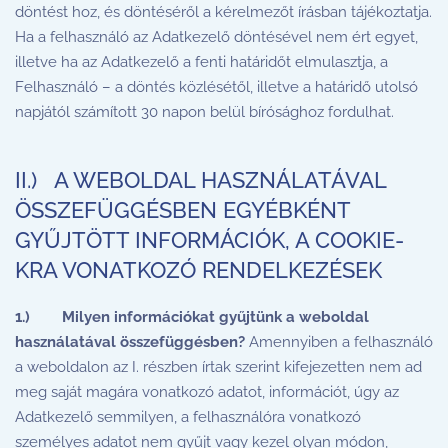
döntést hoz, és döntéséről a kérelmezőt írásban tájékoztatja.
Ha a felhasználó az Adatkezelő döntésével nem ért egyet,
illetve ha az Adatkezelő a fenti határidőt elmulasztja, a
Felhasználó – a döntés közlésétől, illetve a határidő utolsó
napjától számított 30 napon belül bírósághoz fordulhat.
II.) A WEBOLDAL HASZNÁLATÁVAL
ÖSSZEFÜGGÉSBEN EGYÉBKÉNT
GYŰJTÖTT INFORMÁCIÓK, A COOKIE-
KRA VONATKOZÓ RENDELKEZÉSEK
1.)
Milyen információkat gyűjtünk a weboldal
használatával összefüggésben?
Amennyiben a felhasználó
a weboldalon az I. részben írtak szerint kifejezetten nem ad
meg saját magára vonatkozó adatot, információt, úgy az
Adatkezelő semmilyen, a felhasználóra vonatkozó
személyes adatot nem gyűjt vagy kezel olyan módon,