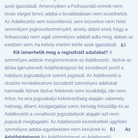
azok igazolását. Amennyiben a Felhasználó ennek nem
kíván eleget tenni, adatai a továbbiakban nem kezelhetők.
Az Adatkezelő sem közvetlenül, sem közvetve nem felel
semmilyen jogkövetezményért, amely abból ered, hogy a
felhasználó nem saját személyes adatait adta meg, abban az
esetben sem, ha kétely esetén kérte azok igazolását.
5.)
Kik ismerhetik meg a regisztrált adatokat?
A
személyes adatok megismerésére az Adatkezelő , illetve az
általa igénybevett Adatfeldolgozó (ld. következő pont) a
hatályos jogszabályok szerint jogosult. Az Adatkezelő a
részére rendelkezésre bocsátott személyes adatokat
harmadik félnek illetve feleknek nem továbbítja, ide nem
értve, ha arra jogszabályi kötelezettség alapján valamely
hatóság, állami, közigazgatási szerv, bíróság felszólítja és az
Adatkezelő a vonatkozó jogszabályok alapján azt nem
jogosult megtagadni. Az Adatkezelő kezeléséből ügyfelei
személyes adatai egyebekben nem kerülnek ki.
6.) Az
Adatfeldolgozó
Az Adatfeldolgozó az Adatkezelő