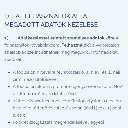
I.) A FELHASZNÁLÓK ÁLTAL
MEGADOTT ADATOK KEZELÉSE
1.)
Adatkezeléssel érintett személyes adatok köre
A
felhasználók (továbbiakban: „
Felhasználók
”) a weboldalon
az alábbiak szerint adhatnak meg magukról információkat,
adatokat:
A főoldalon hírlevélre feliratkozáskor a „Név” és „Email
cím” mező kitöltésével;
A főoldalon aktuális promóció igénybevételekor a „Név”
és „Email cím” mező kitöltésével
a https://www.facebook.com/festopartystudio oldalon
hírlevélre történő feliratkozás során (lásd I.) rész 1.) pont
a. és b.);
konkrét szolgáltatás megrendelésével, egyedi