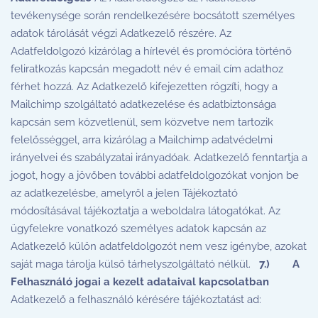
tevékenysége során rendelkezésére bocsátott személyes
adatok tárolását végzi Adatkezelő részére. Az
Adatfeldolgozó kizárólag a hírlevél és promócióra történő
feliratkozás kapcsán megadott név é email cím adathoz
férhet hozzá. Az Adatkezelő kifejezetten rögzíti, hogy a
Mailchimp szolgáltató adatkezelése és adatbiztonsága
kapcsán sem közvetlenül, sem közvetve nem tartozik
felelősséggel, arra kizárólag a Mailchimp adatvédelmi
irányelvei és szabályzatai irányadóak. Adatkezelő fenntartja a
jogot, hogy a jövőben további adatfeldolgozókat vonjon be
az adatkezelésbe, amelyről a jelen Tájékoztató
módosításával tájékoztatja a weboldalra látogatókat. Az
ügyfelekre vonatkozó személyes adatok kapcsán az
Adatkezelő külön adatfeldolgozót nem vesz igénybe, azokat
saját maga tárolja külső tárhelyszolgáltató nélkül.
7.)
A
Felhasználó jogai a kezelt adataival kapcsolatban
Adatkezelő a felhasználó kérésére tájékoztatást ad: