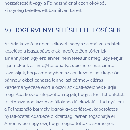
hozzáférésért vagy a Felhasználónál ezen okokból
kifolyólag keletkezett bármilyen kárért.
V.) JOGÉRVÉNYESÍTÉSI LEHETŐSÉGEK
Az Adatkezelő mindent elkövet, hogy a személyes adatok
kezelése a jogszabályoknak megfelelően történjék,
amennyiben úgy érzi ennek nem feleltünk meg, úgy kérjük,
írjon nekünk az
info@festopartystudio.hu
e-mail címre.
Javasoljuk, hogy amennyiben az adatkezelésünk kapcsán
bármely okból panasza lenne, azt bármely eljárás
kezdeményezése előtt először az Adatkezelőnek küldje
meg. Adatkezelő kifejezetten rögzíti, hogy a fent feltüntetett
telefonszámon kizárólag általános tájékoztatást tud nyújtani,
a Felhasználó bármely jognak gyakorlásával kapcsolatos
nyilatkozatát Adatkezelő kizárólag írásban fogadhatja el.
Amennyiben úgy érzi, hogy megsértették a személyes