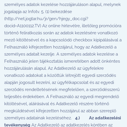
személyes adatok kezelése hozzájáruláson alapul, melynek
jogalapja az Infotv. 5. (1) bekezdése
(http://net.jogtar.hu/jr/gen/hjegy_doc.cgi?
docid=A1100112.TV) Az online hírlevélre, illetőleg promócióra
történő feliratkozás során az adatok kezelésére vonatkozó
mező kitöltésével és a kapcsolódó checkbox kipipálásával a
Felhasználó kifejezetten hozzájárul, hogy az Adatkezelő a
személyes adatait kezelje. A személyes adatok kezelése a
Felhasználó jelen tájékoztatás ismeretében adott önkéntes
hozzájárulásán alapul. Az Adatkezelő az ügyfelekre
vonatkozó adatokat a közöttük létrejött egyedi szerződés
alapján jogosult kezelni, az ügyfélkapcsolat és az egyedi
szerződés rendeltetésének megfelelően, a szerződésszerű
teljesítés érdekében. A Felhasználó az egyedi megrendelő
kitöltésével, aláírásával és Adatkezelő részére történő
megküldésével kifejezetten hozzájárul az abban szereplő
személyes adatainak kezeléséhez.
4.) Az adatkezelési
tevékenység
Az Adatkezelő az adatkezelés körében az