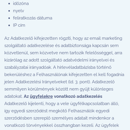
időzóna
nyelv
feliratkozás dátuma
IP cím
Az Adatkezelő kifejezetten rögzíti, hogy az email marketing
szolgáltató adatkezelése és adatbiztonsága kapcsán sem
közvetlenül, sem közvetve nem tartozik felelősséggel, arra
kizárólag az adott szolgáltató adatvédelmi irányelvei és
szabályzatai irányadóak. A hírlevéladatbázisba történő
bekerüléshez a Felhasználónak kifejezetten el kell fogadnia
jelen Adatkezelési Irányelveket (ld. 3. pont). Adatkezelő
semmilyen körülmények között nem gyűjt különleges
adatokat.
Az
ügyfelekre
vonatkozó adatkezelés
Adatkezelő kijelenti, hogy a vele ügyfélkapcsolatban álló,
így egyedi szerződést megkötő Felhasználók egyedi
szerződésben szereplő személyes adatait mindenkor a
vonatkozó törvényekkel összhangban kezeli. Az ügyfelek