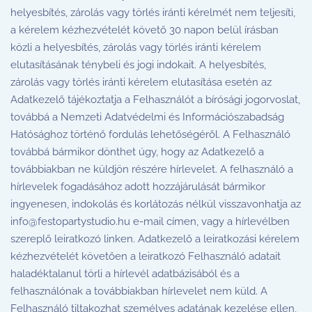
helyesbítés, zárolás vagy törlés iránti kérelmét nem teljesíti,
a kérelem kézhezvételét követő 30 napon belül írásban
közli a helyesbítés, zárolás vagy törlés iránti kérelem
elutasításának ténybeli és jogi indokait. A helyesbítés,
zárolás vagy törlés iránti kérelem elutasítása esetén az
Adatkezelő tájékoztatja a Felhasználót a bírósági jogorvoslat,
továbbá a Nemzeti Adatvédelmi és Információszabadság
Hatósághoz történő fordulás lehetőségéről. A Felhasználó
továbbá bármikor dönthet úgy, hogy az Adatkezelő a
továbbiakban ne küldjön részére hírlevelet. A felhasználó a
hírlevelek fogadásához adott hozzájárulását bármikor
ingyenesen, indokolás és korlátozás nélkül visszavonhatja az
info@festopartystudio.hu
e-mail címen, vagy a hírlevélben
szereplő leiratkozó linken. Adatkezelő a leiratkozási kérelem
kézhezvételét követően a leiratkozó Felhasználó adatait
haladéktalanul törli a hírlevél adatbázisából és a
felhasználónak a továbbiakban hírlevelet nem küld. A
Felhasználó tiltakozhat személyes adatának kezelése ellen,