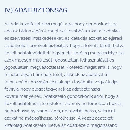
IV.) ADATBIZTONSÁG
Az Adatkezelő kötelezi magát arra, hogy gondoskodik az
adatok biztonságáról, megteszi továbbá azokat a technikai
és szervezési intézkedéseket, és kialakítja azokat az eljárási
szabályokat, amelyek biztosítják, hogy a felvett, tárolt, illetve
kezelt adatok védettek legyenek, illetőleg megakadályozza
azok megsemmisülését, jogosulatlan felhasználását és
jogosulatlan megváltoztatását. Kötelezi magát arra is, hogy
minden olyan harmadik felet, akiknek az adatokat a
felhasználók hozzájárulása alapján továbbítja vagy átadja,
felhívja, hogy eleget tegyenek az adatbiztonság
követelményének. Adatkezelő gondoskodik arról, hogy a
kezelt adatokhoz illetéktelen személy ne férhessen hozzá,
ne hozhassa nyilvánosságra, ne továbbíthassa, valamint
azokat ne módosíthassa, törölhesse. A kezelt adatokat
kizárólag Adatkezelő, illetve az Adatkezelő megbízásából