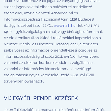
adatok védelméhez való jogát, az irányadó jogszabályok
szerint jogorvoslattal élhet a hatáskörrel rendelkező
szerveknél, azaz a Nemzeti Adatvédelmi és
Információszabadság Hatóságnál (cím: 1125 Budapest,
Szilágyi Erzsébet fasor 22/C.;
www.naih.hu
; Tel: +36 1 391
1400;
ugyfelszolgalat@naih.hu
), vagy bírósághoz fordulhat.
Az elektronikus úton küldött reklámokkal kapcsolatban a
Nemzeti Média- és Hírközlési Hatóság jár el, a részletes
szabályozás az információs önrendelkezési jogról és az
információszabadságról szóló 2011. évi CXII. törvényben,
valamint az elektronikus kereskedelmi szolgáltatások,
valamint az információs társadalommal összefüggő
szolgáltatások egyes kérdéseiről szóló 2001. évi CVIII.
törvényben olvashatók.
VI.) EGYÉB RENDELKEZÉSEK
Jelen Tájékoztatóra a magyar jog, különösen az információs