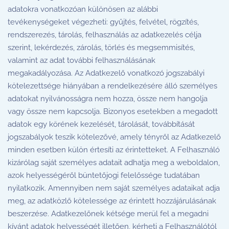
adatokra vonatkozóan különösen az alábbi
tevékenységeket végezheti: gyűjtés, felvétel, rögzítés,
rendszerezés, tárolás, felhasználás az adatkezelés célja
szerint, lekérdezés, zárolás, törlés és megsemmisítés,
valamint az adat további felhasználásának
megakadályozása. Az Adatkezelő vonatkozó jogszabályi
kötelezettsége hiányában a rendelkezésére álló személyes
adatokat nyilvánosságra nem hozza, össze nem hangolja
vagy össze nem kapcsolja. Bizonyos esetekben a megadott
adatok egy körének kezelését, tárolását, továbbítását
jogszabályok teszik kötelezővé, amely tényről az Adatkezelő
minden esetben külön értesíti az érintetteket. A Felhasználó
kizárólag saját személyes adatait adhatja meg a weboldalon,
azok helyességéről büntetőjogi felelőssége tudatában
nyilatkozik. Amennyiben nem saját személyes adataikat adja
meg, az adatközlő kötelessége az érintett hozzájárulásának
beszerzése. Adatkezelőnek kétsége merül fel a megadni
kívánt adatok helyességét illetően, kérheti a Felhasználótól