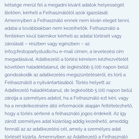
kétsége merül fel a megadni kívánt adatok helyességét
illetően, kérheti a Felhasználótól azok igazolását.
Amennyiben a Felhasználó ennek nem kíván eleget tenni,
adatai a továbbiakban nem kezelhetők. Felhasználó a
fentieken kívül bármikor kérheti az adatai törlését vagy
zárolását – részben vagy egészben – az
info@festopartystudio.hu
e-mail címen, a levelezési cím
megadásával. Adatkezelő a törlési kérelem kézhezvételét
követően haladéktalanul, de legkésőbb 5 (öt) napon belül
gondoskodik az adatkezelés megszüntetéséről, és törli a
Felhasználót a nyilvántartásából. Törlés helyett az
Adatkezelő haladéktalanul, de legkésőbb 5 (öt) napon belül
zárolja a személyes adatot, ha a Felhasználó ezt kéri, vagy
ha a rendelkezésére álló információk alapján feltételezhető,
hogy a törlés sértené a felhasználó jogos érdekeit. Az így
zárolt személyes adat kizárólag addig kezelhető, ameddig
fennáll az az adatkezelési cél, amely a személyes adat
törlését kizárta. Amennyiben az Adatkezelő a Felhasználó