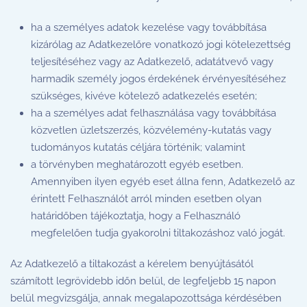
ha a személyes adatok kezelése vagy továbbítása
kizárólag az Adatkezelőre vonatkozó jogi kötelezettség
teljesítéséhez vagy az Adatkezelő, adatátvevő vagy
harmadik személy jogos érdekének érvényesítéséhez
szükséges, kivéve kötelező adatkezelés esetén;
ha a személyes adat felhasználása vagy továbbítása
közvetlen üzletszerzés, közvélemény-kutatás vagy
tudományos kutatás céljára történik; valamint
a törvényben meghatározott egyéb esetben.
Amennyiben ilyen egyéb eset állna fenn, Adatkezelő az
érintett Felhasználót arról minden esetben olyan
határidőben tájékoztatja, hogy a Felhasználó
megfelelően tudja gyakorolni tiltakozáshoz való jogát.
Az Adatkezelő a tiltakozást a kérelem benyújtásától
számított legrövidebb időn belül, de legfeljebb 15 napon
belül megvizsgálja, annak megalapozottsága kérdésében