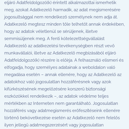
eljáró Adatfeldolgozó(k) érintett alkalmazottai ismerhetik
meg, azokat Adatkezelő harmadik, az adat megismerésére
jogosultsággal nem rendelkező személynek nem adja át.
Adatkezelő megtesz minden tőle telhetőt annak érdekében,
hogy az adatok véletlenül se sérüljenek, illetve
semmisüljenek meg. A fenti kötelezettségvállalást
Adatkezelő az adatkezelési tevékenységben részt vevő
munkavállalói, illetve az Adatkezelő megbízásából eljáró
Adatfeldolgozó(k) részére is előírja. A felhasználó elismeri és
elfogadja, hogy személyes adatainak a weboldalon való
megadása esetén – annak ellenére, hogy az Adatkezelő az
adatokhoz való jogosulatlan hozzáférésnek vagy azok
kifürkészésének megelőzésére korszerű biztonsági
eszközökkel rendelkezik –, az adatok védelme teljes
mértékben az Interneten nem garantálható. Jogosulatlan
hozzáférés vagy adatmegismerés erőfeszítéseink ellenére
történő bekövetkezése esetén az Adatkezelő nem felelős
ilyen jellegű adatmegszerzésért vagy jogosulatlan