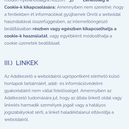
módon nyilvánosságra hozzon.
3.)
Lehetőség a
Cookie-k kikapcsolására:
Amennyiben nem szeretné, hogy
a fentiekben írt információkat gyűjtsenek Önről a weboldal
használatával összefüggésben, az internetböngésző
beállításaiban
részben vagy egészben
kikapcsolhatja a
cookie-k használatát
, vagy egyébként módosíthatja a
cookie üzenetek beállításait.
III.) LINKEK
Az Adatkezelő a weboldalról ugrópontként elérhető külső
honlapok tartalmáért, adat- és információvédelmi
gyakorlatáért nem vállal felelősséget. Amennyiben az
Adatkezelő tudomására jut, hogy az általa linkelt oldal vagy
linkelés harmadik személyek jogait vagy a hatályos
jogszabályokat sérti, a linket haladéktalanul eltávolítja a
weboldalról.