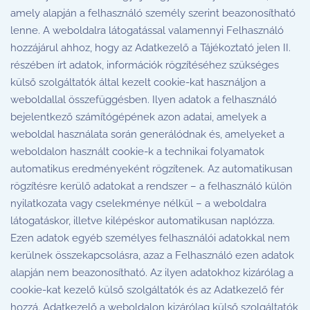
amely alapján a felhasználó személy szerint beazonosítható
lenne. A weboldalra látogatással valamennyi Felhasználó
hozzájárul ahhoz, hogy az Adatkezelő a Tájékoztató jelen II.
részében írt adatok, információk rögzítéséhez szükséges
külső szolgáltatók által kezelt cookie-kat használjon a
weboldallal összefüggésben. Ilyen adatok a felhasználó
bejelentkező számítógépének azon adatai, amelyek a
weboldal használata során generálódnak és, amelyeket a
weboldalon használt cookie-k a technikai folyamatok
automatikus eredményeként rögzítenek. Az automatikusan
rögzítésre kerülő adatokat a rendszer – a felhasználó külön
nyilatkozata vagy cselekménye nélkül – a weboldalra
látogatáskor, illetve kilépéskor automatikusan naplózza.
Ezen adatok egyéb személyes felhasználói adatokkal nem
kerülnek összekapcsolásra, azaz a Felhasználó ezen adatok
alapján nem beazonosítható. Az ilyen adatokhoz kizárólag a
cookie-kat kezelő külső szolgáltatók és az Adatkezelő fér
hozzá. Adatkezelő a weboldalon kizárólag külső szolgáltatók