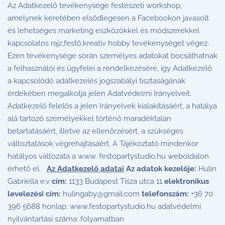
Az Adatkezelő tevékenysége festészeti workshop,
amelynek keretében elsődlegesen a Facebookon javasolt
és lehetséges marketing eszközökkel és módszerekkel
kapcsolatos rajz,festő,kreatív hobby tevékenységet végez.
Ezen tevékenysége során személyes adatokat bocsáthatnak
a felhasználói és ügyfelei a rendelkezésére, így Adatkezelő
a kapcsolódó adatkezelés jogszabályi tisztaságának
érdekében megalkotja jelen Adatvédelmi Irányelveit.
Adatkezelő felelős a jelen Irányelvek kialakításáért, a hatálya
alá tartozó személyekkel történő maradéktalan
betartatásáért, illetve az ellenőrzésért, a szükséges
változtatások végrehajtásáért. A Tájékoztató mindenkor
hatályos változata a www. festopartystudio.hu weboldalon
érhető el.
Az Adatkezelő adatai
Az adatok kezelője:
Hulin
Gabriella e.v
cím:
1133 Budapest Tisza utca 11
elektronikus
levelezési cím:
hulingaby@gmail.com
telefonszám:
+36 70
396 5688 honlap: www.festopartystudio.hu adatvédelmi
nyilvántartási száma: folyamatban