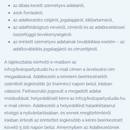
az általa kezelt személyes adatairól,
azok forrásáról,
az adatkezelés céljáról, jogalapjáról, időtartamáról,
az adatfeldolgozó nevéről, címéről és az adatkezeléssel
összefüggő tevékenységéről
az érintett személyes adatainak továbbítása esetén – az
adattovábbítás jogalapjáról és címzettjéről.
A tájékoztatás kérhető e-mailben az
info@festopartystudio.hu
e-mail címen a levelezési cím
megadásával. Adatkezelő a kérelem beérkezésétől
számított legkésőbb 30 (harminc) napon belül, írásban
válaszol. Felhasználó jogosult a megadott adatai
módosítását, helyesbítését kérni az
info@festopartystudio.hu
e-mail címen. Adatkezelő a helyesbítést haladéktalanul
elvégzi a nyilvántartásában, és ennek megtörténtéről
írásban értesíti az érintettet legkésőbb a kérés beérkezését
követő 5 (öt) napon belül. Amennyiben az Adatkezelőnek