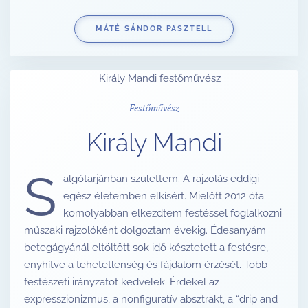
MÁTÉ SÁNDOR PASZTELL
Festőművész
Király Mandi
S
algótarjánban születtem. A rajzolás eddigi
egész életemben elkísért. Mielőtt 2012 óta
komolyabban elkezdtem festéssel foglalkozni
műszaki rajzolóként dolgoztam évekig. Édesanyám
betegágyánál eltöltött sok idő késztetett a festésre,
enyhítve a tehetetlenség és fájdalom érzését. Több
festészeti irányzatot kedvelek. Érdekel az
expresszionizmus, a nonfiguratív absztrakt, a “drip and