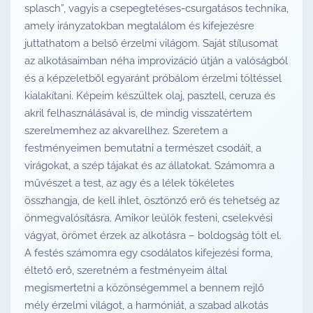
splasch”, vagyis a csepegtetéses-csurgatásos technika,
amely irányzatokban megtalálom és kifejezésre
juttathatom a belső érzelmi világom. Saját stílusomat
az alkotásaimban néha improvizáció útján a valóságból
és a képzeletből egyaránt próbálom érzelmi töltéssel
kialakítani. Képeim készültek olaj, pasztell, ceruza és
akril felhasználásával is, de mindig visszatértem
szerelmemhez az akvarellhez. Szeretem a
festményeimen bemutatni a természet csodáit, a
virágokat, a szép tájakat és az állatokat. Számomra a
művészet a test, az agy és a lélek tökéletes
összhangja, de kell ihlet, ösztönző erő és tehetség az
önmegvalósításra. Amikor leülök festeni, cselekvési
vágyat, örömet érzek az alkotásra – boldogság tölt el.
A festés számomra egy csodálatos kifejezési forma,
éltető erő, szeretném a festményeim által
megismertetni a közönségemmel a bennem rejlő
mély érzelmi világot, a harmóniát, a szabad alkotás