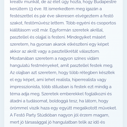
kreatív munkát, de az élet úgy hozta, hogy Budapestre
kerültem 13 éve. Itt ismerkedtem meg igazán a
festészettel és pár éve sikeresen elvégeztem a festő
szakot, festőművész lettem. Több egyéni és csoportos
kiállításom volt már. Egyformán szeretek akrillal,
pasztellel és olajjal is festeni. Mindegyiket másért
szeretem, ha gyorsan akarok elkészíteni egy képet
akkor az akrilt vagy a pasztellkrétát választom.
Mostanában szeretem a nagyon színes vidám
hangulatú festményeket, amit pasztellel festek meg.
Az olajban azt szeretem, hogy több rétegben készítek
el egy képet, ami lehet realista, hiperrealista vagy
impresszionista, több stílusban is festek ezt mindig a
téma adja meg. Szeretek emberekkel foglalkozni és
átadni a tudásomat, boldoggá tesz, ha látom, hogy
örömmel viszik haza egy együtt megalkotott műveket.
A Festő Party Stúdióban nagyon jól érzem magam,
mert jó társasággal jó hangulatban telik az idő és