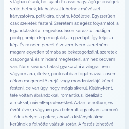
világban élünk, hol újabb Picasso nagyságú jelenségek
születhetnek, kik hatással lehetnek művészeti
irányzatokra, politikára, divatra, közéletre. Egyszerűen
csak szeretek festeni. Szeretem az egész folyamatot, a
kigondolástól a megvalósuláson keresztül, addig a
pontig, amíg a kép megtalálja a gazdáját. Így teljes a
kép. És minden percét élvezem. Nem szeretném
magam egyetlen témába se bekategorizálni, szeretek
csapongani, és mindent megfesteni, amihez kedvem
van. Nem kívánok hatást gyakorolni a világra, nem
vágyom arra, illetve, pontosabban fogalmazva, sosem
célom megrendítő erejű, vagy mondanivalójú képet
festeni, de van úgy, hogy mégis sikerül. Kislányként,
tele voltam ábrándokkal, romantikus, idealizált
álmokkal, naiv elképzelésekkel. Aztán felnőttem, és
évről-évre,a vágyaim java bekerült egy olyan szomorú
– édes helyre, a polcra, ahová a kislányok álmai
kerülnek a felnőtté válásuk során. A festés lehetővé