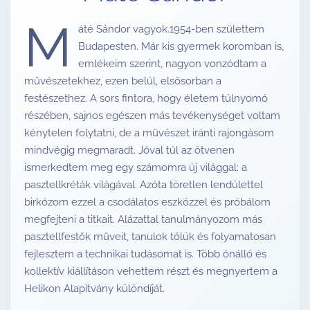
M
áté Sándor vagyok.1954-ben születtem
Budapesten. Már kis gyermek koromban is,
emlékeim szerint, nagyon vonzódtam a
művészetekhez, ezen belül, elsősorban a
festészethez. A sors fintora, hogy életem túlnyomó
részében, sajnos egészen más tevékenységet voltam
kénytelen folytatni, de a művészet iránti rajongásom
mindvégig megmaradt. Jóval túl az ötvenen
ismerkedtem meg egy számomra új világgal: a
pasztellkréták világával. Azóta töretlen lendülettel
birkózom ezzel a csodálatos eszközzel és próbálom
megfejteni a titkait. Alázattal tanulmányozom más
pasztellfestők műveit, tanulok tőlük és folyamatosan
fejlesztem a technikai tudásomat is. Több önálló és
kollektív kiállításon vehettem részt és megnyertem a
Helikon Alapítvány különdíját.