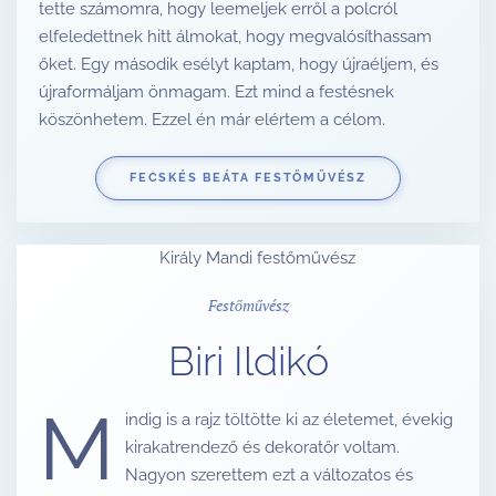
tette számomra, hogy leemeljek erről a polcról
elfeledettnek hitt álmokat, hogy megvalósíthassam
őket. Egy második esélyt kaptam, hogy újraéljem, és
újraformáljam önmagam. Ezt mind a festésnek
köszönhetem. Ezzel én már elértem a célom.
FECSKÉS BEÁTA FESTŐMŰVÉSZ
Festőművész
Biri Ildikó
M
indig is a rajz töltötte ki az életemet, évekig
kirakatrendező és dekoratőr voltam.
Nagyon szerettem ezt a változatos és