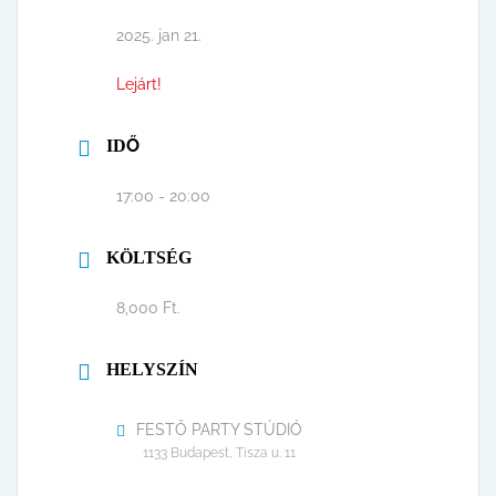
2025. jan 21.
Lejárt!
IDŐ
17:00 - 20:00
KÖLTSÉG
8,000 Ft.
HELYSZÍN
FESTŐ PARTY STÚDIÓ
1133 Budapest, Tisza u. 11