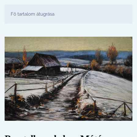
FESTŐ PARTY STÚDIÓ
Fő tartalom átugrása