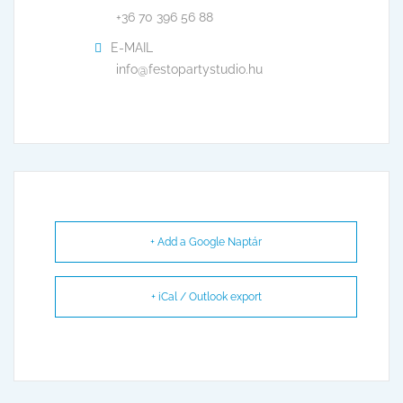
+36 70 396 56 88
E-MAIL
info@festopartystudio.hu
+ Add a Google Naptár
+ iCal / Outlook export