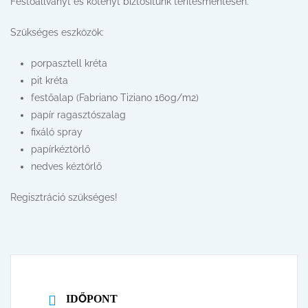
Festőállványt és kötényt biztosítunk térítésmentesen.
Szükséges eszközök:
porpasztell kréta
pit kréta
festőalap (Fabriano Tiziano 160g/m2)
papír ragasztószalag
fixáló spray
papírkéztörlő
nedves kéztörlő
Regisztráció szükséges!
IDŐPONT