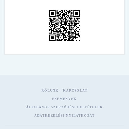
RÓLUNK - KAPCSOLAT
ESEMÉNYEK
ÁLTALÁNOS SZERZŐDÉSI FELTÉTELEK
ADATKEZELÉSI NYILATKOZAT