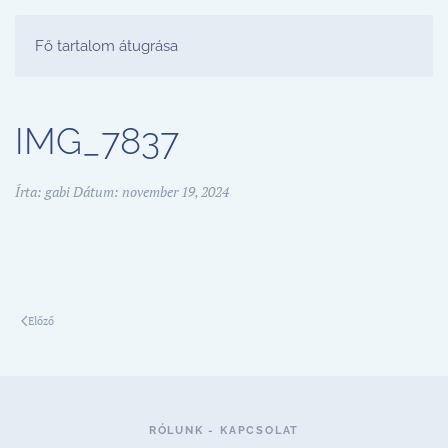
FESTŐ PARTY STÚDIÓ
Fő tartalom átugrása
IMG_7837
Írta:
gabi
Dátum:
november 19, 2024
Előző
RÓLUNK - KAPCSOLAT