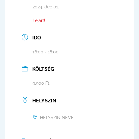
2024. dec 01.
Lejárt!
IDŐ
16:00 - 18:00
KÖLTSÉG
9,900 Ft.
HELYSZÍN
HELYSZÍN NEVE