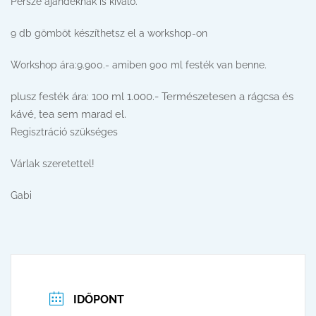
Persze ajándéknak is kiváló.
9 db gömböt készíthetsz el a workshop-on
Workshop ára:9.900.- amiben 900 ml festék van benne.
plusz festék ára: 100 ml 1.000.- Természetesen a rágcsa és
kávé, tea sem marad el.
Regisztráció szükséges
Várlak szeretettel!
Gabi
IDŐPONT