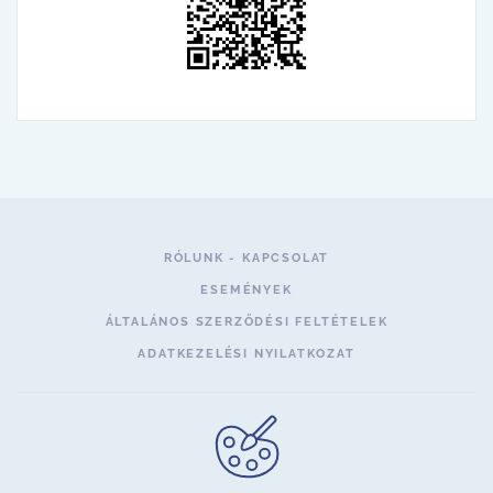
RÓLUNK - KAPCSOLAT
ESEMÉNYEK
ÁLTALÁNOS SZERZŐDÉSI FELTÉTELEK
ADATKEZELÉSI NYILATKOZAT