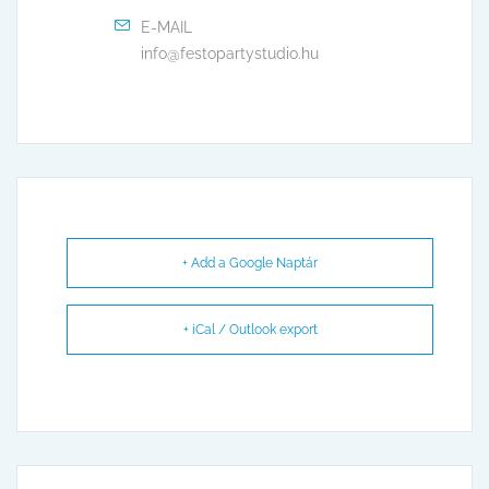
E-MAIL
info@festopartystudio.hu
+ Add a Google Naptár
+ iCal / Outlook export