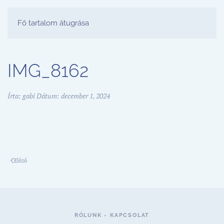
FESTŐ PARTY STÚDIÓ
Fő tartalom átugrása
IMG_8162
Írta:
gabi
Dátum:
december 1, 2024
Előző
RÓLUNK - KAPCSOLAT