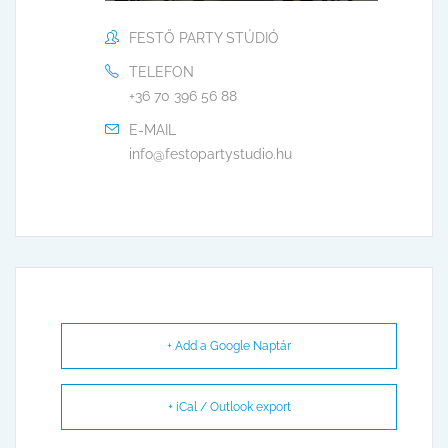
FESTŐ PARTY STÚDIÓ
TELEFON
+36 70 396 56 88
E-MAIL
info@festopartystudio.hu
+ Add a Google Naptár
+ iCal / Outlook export