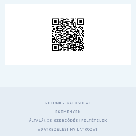
RÓLUNK - KAPCSOLAT
ESEMÉNYEK
ÁLTALÁNOS SZERZŐDÉSI FELTÉTELEK
ADATKEZELÉSI NYILATKOZAT