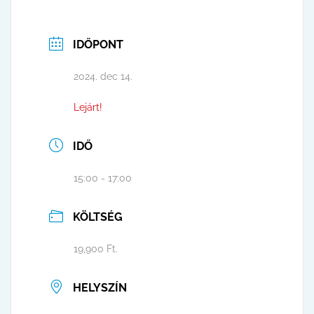
IDŐPONT
2024. dec 14.
Lejárt!
IDŐ
15:00 - 17:00
KÖLTSÉG
19,900 Ft.
HELYSZÍN