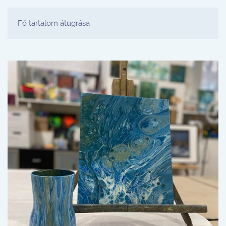
FESTŐ PARTY STÚDIÓ
Fő tartalom átugrása