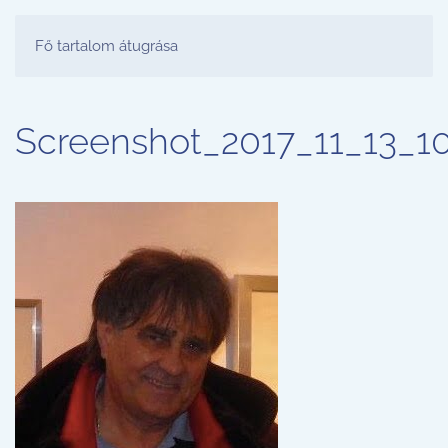
FESTŐ PARTY STÚDIÓ
Fő tartalom átugrása
Screenshot_2017_11_13_1