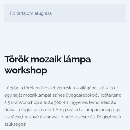
FESTŐ PARTY STÚDIÓ
Fő tartalom átugrása
Török mozaik lámpa
workshop
Lépj be a török művészet varázslatos világába , készíts el
egy saját mozaiklámpát színes üvegdarabokból. Időtartam:
2,5 óra Workshop ára: 24.900.-Ft Ingyenes lemondás: 24
órával a foglalkozás előtt Amíg szárad a lámpád addig egy
kis rácsa,tea,kávé ásványvíz rendelkezésre áll. Regisztráció
szükséges!