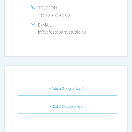
TELEFON
+36 70 396 56 88
E-MAIL
info@festopartystudio.hu
+ Add a Google Naptár
+ iCal / Outlook export