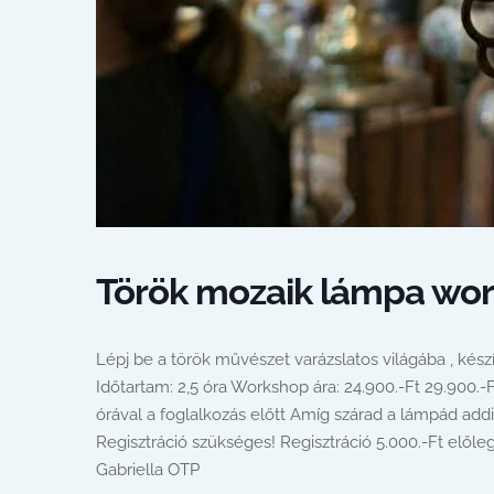
Török mozaik lámpa wo
Lépj be a török művészet varázslatos világába , kés
Időtartam: 2,5 óra Workshop ára: 24.900.-Ft 29.900.
órával a foglalkozás előtt Amíg szárad a lámpád addi
Regisztráció szükséges! Regisztráció 5.000.-Ft előle
Gabriella OTP