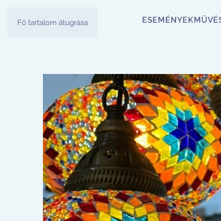
ESEMÉNYEK
MŰVÉ
Fő tartalom átugrása