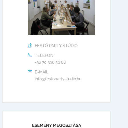
FESTŐ PARTY STÚDIÓ
TELEFON
+36 70 396 56 88
E-MAIL
info@festopartystudio.hu
ESEMÉNY MEGOSZTÁSA