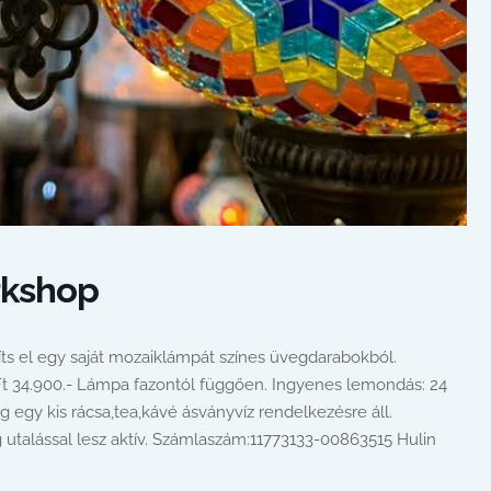
rkshop
zíts el egy saját mozaiklámpát színes üvegdarabokból.
-Ft 34.900.- Lámpa fazontól függően. Ingyenes lemondás: 24
g egy kis rácsa,tea,kávé ásványvíz rendelkezésre áll.
g utalással lesz aktív. Számlaszám:11773133-00863515 Hulin