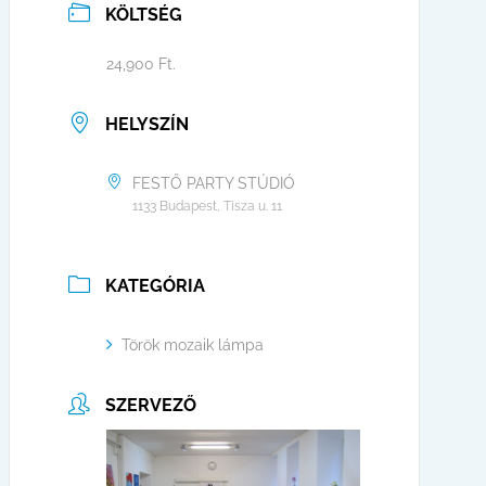
KÖLTSÉG
24,900 Ft.
HELYSZÍN
FESTŐ PARTY STÚDIÓ
1133 Budapest, Tisza u. 11
KATEGÓRIA
Török mozaik lámpa
SZERVEZŐ