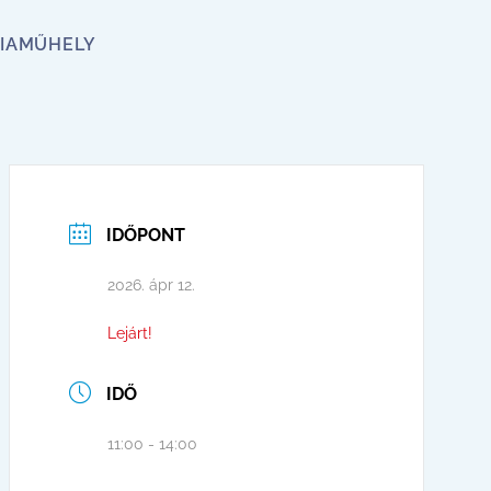
IA
MŰHELY
IDŐPONT
2026. ápr 12.
Lejárt!
IDŐ
11:00 - 14:00