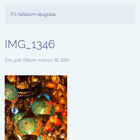
FESTŐ PARTY STÚDIÓ
Fő tartalom átugrása
IMG_1346
Írta:
gabi
Dátum:
március 30, 2026