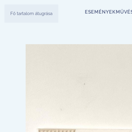
ESEMÉNYEK
MŰVÉ
Fő tartalom átugrása