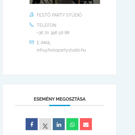
FESTŐ PARTY STÚDIÓ
TELEFON
+36 70 396 56 88
E-MAIL
info@festopartystudio.hu
ESEMÉNY MEGOSZTÁSA