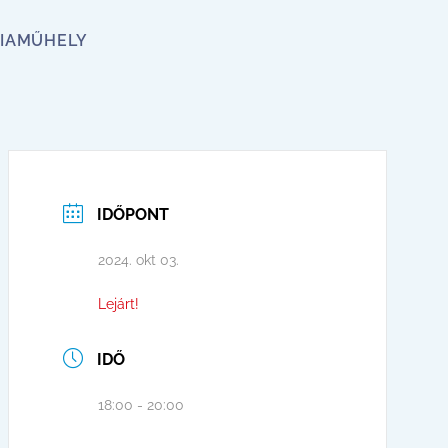
IA
MŰHELY
IDŐPONT
2024. okt 03.
Lejárt!
IDŐ
18:00 - 20:00