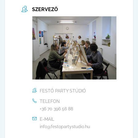
SZERVEZŐ
FESTŐ PARTY STÚDIÓ
TELEFON
+36 70 396 56 88
E-MAIL
info@festopartystudio.hu