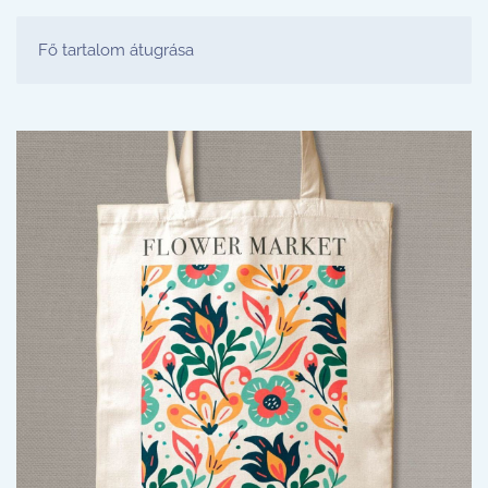
FESTŐ PARTY STÚDIÓ
Fő tartalom átugrása