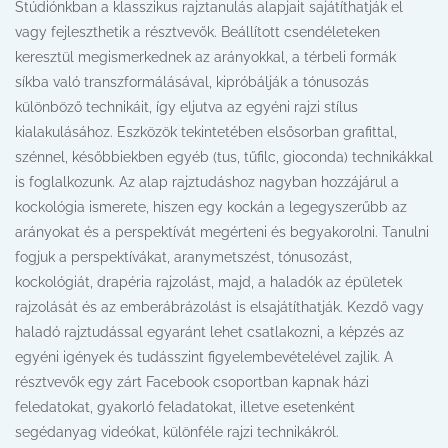
Stúdiónkban a klasszikus rajztanulás alapjait sajátíthatják el
vagy fejleszthetik a résztvevők. Beállított csendéleteken
keresztül megismerkednek az arányokkal, a térbeli formák
síkba való transzformálásával, kipróbálják a tónusozás
különböző technikáit, így eljutva az egyéni rajzi stílus
kialakulásához. Eszközök tekintetében elsősorban grafittal,
szénnel, későbbiekben egyéb (tus, tűfilc, gioconda) technikákkal
is foglalkozunk. Az alap rajztudáshoz nagyban hozzájárul a
kockológia ismerete, hiszen egy kockán a legegyszerűbb az
arányokat és a perspektívát megérteni és begyakorolni. Tanulni
fogjuk a perspektívákat, aranymetszést, tónusozást,
kockológiát, drapéria rajzolást, majd, a haladók az épületek
rajzolását és az emberábrázolást is elsajátíthatják. Kezdő vagy
haladó rajztudással egyaránt lehet csatlakozni, a képzés az
egyéni igények és tudásszint figyelembevételével zajlik. A
résztvevők egy zárt Facebook csoportban kapnak házi
feledatokat, gyakorló feladatokat, illetve esetenként
segédanyag videókat, különféle rajzi technikákról.