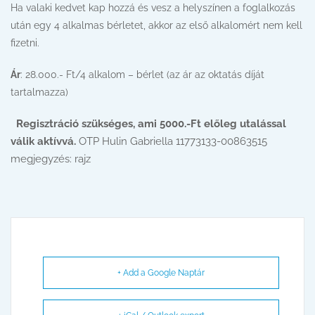
Ha valaki kedvet kap hozzá és vesz a helyszínen a foglalkozás
után egy 4 alkalmas bérletet, akkor az első alkalomért nem kell
fizetni.
Ár
: 28.000.- Ft/4 alkalom – bérlet (az ár az oktatás díját
tartalmazza)
Regisztráció szükséges, ami 5000.-Ft előleg utalással
válik aktívvá.
OTP Hulin Gabriella 11773133-00863515
megjegyzés: rajz
+ Add a Google Naptár