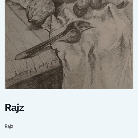
Rajz
Rajz