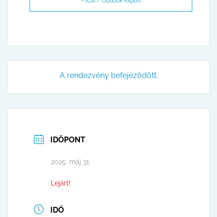
+ iCal / Outlook export
A rendezvény befejeződött.
IDŐPONT
2025. máj 31.
Lejárt!
IDŐ