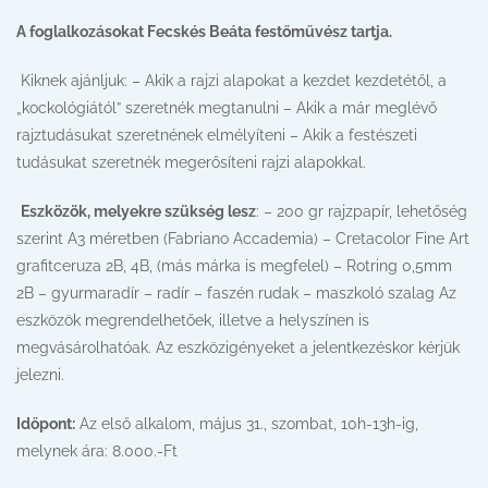
A foglalkozásokat Fecskés Beáta festőművész tartja.
Kiknek ajánljuk: – Akik a rajzi alapokat a kezdet kezdetétől, a
„kockológiától” szeretnék megtanulni – Akik a már meglévő
rajztudásukat szeretnének elmélyíteni – Akik a festészeti
tudásukat szeretnék megerősíteni rajzi alapokkal.
Eszközök, melyekre szükség lesz
: – 200 gr rajzpapír, lehetőség
szerint A3 méretben (Fabriano Accademia) – Cretacolor Fine Art
grafitceruza 2B, 4B, (más márka is megfelel) – Rotring 0,5mm
2B – gyurmaradír – radír – faszén rudak – maszkoló szalag Az
eszközök megrendelhetőek, illetve a helyszínen is
megvásárolhatóak. Az eszközigényeket a jelentkezéskor kérjük
jelezni.
Időpont:
Az első alkalom, május 31., szombat, 10h-13h-ig,
melynek ára: 8.000.-Ft