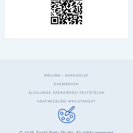
RÓLUNK - KAPCSOLAT
ESEMÉNYEK
ÁLTALÁNOS SZERZŐDÉSI FELTÉTELEK
ADATKEZELÉSI NYILATKOZAT
©
2026.
Festő Party Studio. All rights reserved.