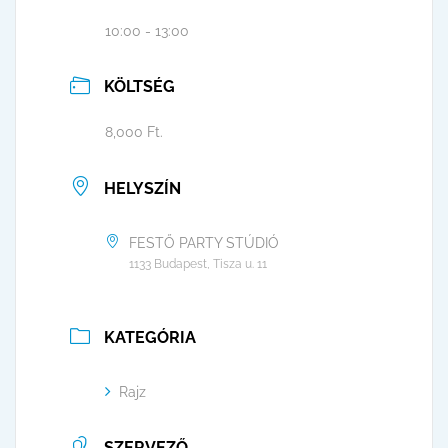
10:00 - 13:00
KÖLTSÉG
8,000 Ft.
HELYSZÍN
FESTŐ PARTY STÚDIÓ
1133 Budapest, Tisza u. 11
KATEGÓRIA
Rajz
SZERVEZŐ