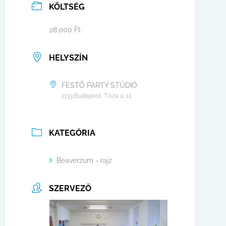
KÖLTSÉG
28,000 Ft.
HELYSZÍN
FESTŐ PARTY STÚDIÓ
1133 Budapest, Tisza u. 11
KATEGÓRIA
Beaverzum - rajz
SZERVEZŐ