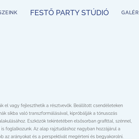
FESTŐ PARTY STÚDIÓ
SZEINK
GALÉR
ák el vagy fejleszthetik a résztvevők. Beállított csendéleteken
ák síkba való transzformálásával, kipróbálják a tónusozás
kialakulásához. Eszközök tekintetében elsősorban grafittal, szénnel,
l is foglalkozunk. Az alap rajztudáshoz nagyban hozzájárul a
b az arányokat és a perspektívát megérteni és begyakorolni.