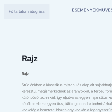
ESEMÉNYEK
MŰVÉ
Fő tartalom átugrása
Rajz
Rajz
Stúdiónkban a klasszikus rajztanulás alapjait sajátíthatj
keresztül megismerkednek az arányokkal, a térbeli form
különböző technikáit, így eljutva az egyéni rajzi stílus 
későbbiekben egyéb (tus, tűfilc, gioconda) technikákka
kockológia ismerete, hiszen egy kockán a legegyszerűb