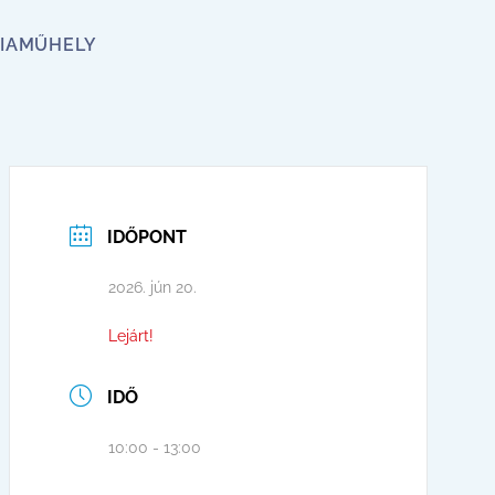
IA
MŰHELY
IDŐPONT
2026. jún 20.
Lejárt!
IDŐ
10:00 - 13:00