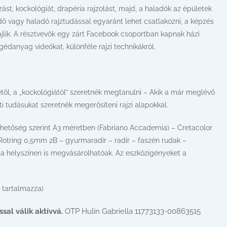
ást, kockológiát, drapéria rajzolást, majd, a haladók az épületek
zdő vagy haladó rajztudással egyaránt lehet csatlakozni, a képzés
jlik. A résztvevők egy zárt Facebook csoportban kapnak házi
gédanyag videókat, különféle rajzi technikákról.
tétől, a „kockológiától” szeretnék megtanulni – Akik a már meglévő
ti tudásukat szeretnék megerősíteni rajzi alapokkal.
 lehetőség szerint A3 méretben (Fabriano Accademia) – Cretacolor
– Rotring 0,5mm 2B – gyurmaradír – radír – faszén rudak –
 a helyszínen is megvásárolhatóak. Az eszközigényeket a
t tartalmazza)
sal válik aktívvá.
OTP Hulin Gabriella 11773133-00863515