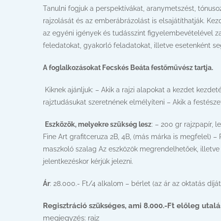
Tanulni fogjuk a perspektívákat, aranymetszést, tónusoz
rajzolását és az emberábrázolást is elsajátíthatják. Ke
az egyéni igények és tudásszint figyelembevételével za
feledatokat, gyakorló feladatokat, illetve esetenként se
A foglalkozásokat Fecskés Beáta festőművész tartja.
Kiknek ajánljuk: – Akik a rajzi alapokat a kezdet kezde
rajztudásukat szeretnének elmélyíteni – Akik a festésze
Eszközök, melyekre szükség lesz
: – 200 gr rajzpapír,
Fine Art grafitceruza 2B, 4B, (más márka is megfelel) 
maszkoló szalag Az eszközök megrendelhetőek, illetve
jelentkezéskor kérjük jelezni.
Ár
: 28.000.- Ft/4 alkalom – bérlet (az ár az oktatás díjá
Regisztráció szükséges, ami 8.000.-Ft előleg utalás
megjegyzés: rajz