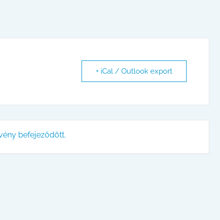
+ iCal / Outlook export
vény befejeződött.