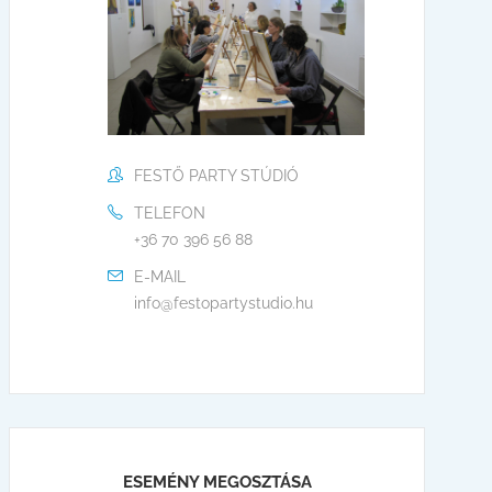
FESTŐ PARTY STÚDIÓ
TELEFON
+36 70 396 56 88
E-MAIL
info@festopartystudio.hu
ESEMÉNY MEGOSZTÁSA