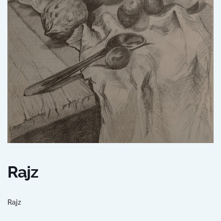
Rajz
Rajz