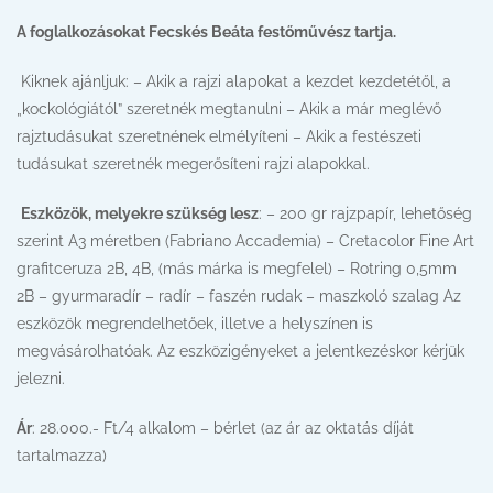
A foglalkozásokat Fecskés Beáta festőművész tartja.
Kiknek ajánljuk: – Akik a rajzi alapokat a kezdet kezdetétől, a
„kockológiától” szeretnék megtanulni – Akik a már meglévő
rajztudásukat szeretnének elmélyíteni – Akik a festészeti
tudásukat szeretnék megerősíteni rajzi alapokkal.
Eszközök, melyekre szükség lesz
: – 200 gr rajzpapír, lehetőség
szerint A3 méretben (Fabriano Accademia) – Cretacolor Fine Art
grafitceruza 2B, 4B, (más márka is megfelel) – Rotring 0,5mm
2B – gyurmaradír – radír – faszén rudak – maszkoló szalag Az
eszközök megrendelhetőek, illetve a helyszínen is
megvásárolhatóak. Az eszközigényeket a jelentkezéskor kérjük
jelezni.
Ár
: 28.000.- Ft/4 alkalom – bérlet (az ár az oktatás díját
tartalmazza)