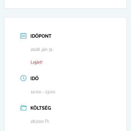
IDŐPONT
2026. jan 31.
Lejárt!
IDŐ
10:00 - 13:00
KÖLTSÉG
28,000 Ft.