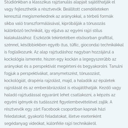
Stúdiónkban a klasszikus rajztanulás alapjait sajátíthatják el
vagy fejleszthetik a résztvevők. Beállított csendéleteken
keresztül megismerkednek az arányokkal, a térbeli formák
síkba való transzformálásával, kipróbálják a tónusozás
különböző technikáit, így eljutva az egyéni rajzi stílus
kialakulásához. Eszközök tekintetében elsősorban grafittal,
szénnel, későbbiekben egyéb (tus, tűfilc, gioconda) technikákkal
is foglalkozunk. Az alap rajztudáshoz nagyban hozzájárul a
kockológia ismerete, hiszen egy kockán a legegyszerűbb az
arányokat és a perspektívát megérteni és begyakorolni. Tanulni
fogjuk a perspektívákat, aranymetszést, tónusozást,
kockológiát, drapéria rajzolást, majd, a haladók az épületek
rajzolását és az emberábrázolást is elsajátíthatják. Kezdő vagy
haladó rajztudással egyaránt lehet csatlakozni, a képzés az
egyéni igények és tudásszint figyelembevételével zajlik. A
résztvevők egy zárt Facebook csoportban kapnak házi
feledatokat, gyakorló feladatokat, illetve esetenként
segédanyag videókat, különféle rajzi technikákról.