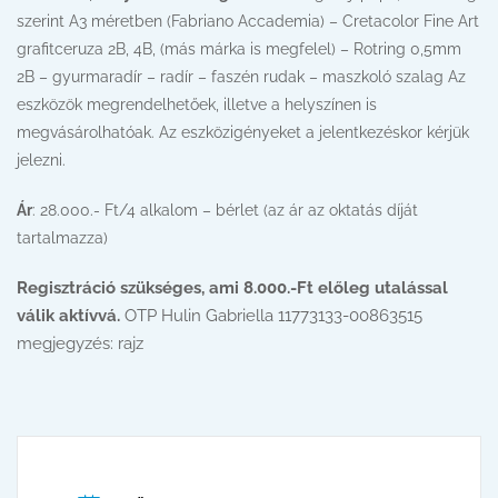
szerint A3 méretben (Fabriano Accademia) – Cretacolor Fine Art
grafitceruza 2B, 4B, (más márka is megfelel) – Rotring 0,5mm
2B – gyurmaradír – radír – faszén rudak – maszkoló szalag Az
eszközök megrendelhetőek, illetve a helyszínen is
megvásárolhatóak. Az eszközigényeket a jelentkezéskor kérjük
jelezni.
Ár
: 28.000.- Ft/4 alkalom – bérlet (az ár az oktatás díját
tartalmazza)
Regisztráció szükséges, ami 8.000.-Ft előleg utalással
válik aktívvá.
OTP Hulin Gabriella 11773133-00863515
megjegyzés: rajz