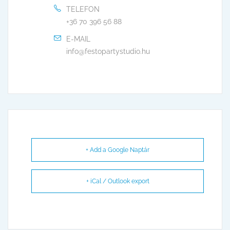
TELEFON
+36 70 396 56 88
E-MAIL
info@festopartystudio.hu
+ Add a Google Naptár
+ iCal / Outlook export