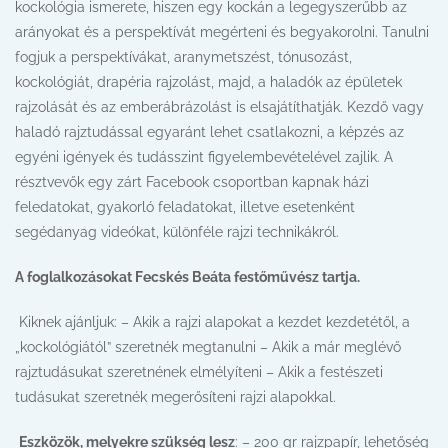
kockológia ismerete, hiszen egy kockán a legegyszerűbb az
arányokat és a perspektívát megérteni és begyakorolni. Tanulni
fogjuk a perspektívákat, aranymetszést, tónusozást,
kockológiát, drapéria rajzolást, majd, a haladók az épületek
rajzolását és az emberábrázolást is elsajátíthatják. Kezdő vagy
haladó rajztudással egyaránt lehet csatlakozni, a képzés az
egyéni igények és tudásszint figyelembevételével zajlik. A
résztvevők egy zárt Facebook csoportban kapnak házi
feledatokat, gyakorló feladatokat, illetve esetenként
segédanyag videókat, különféle rajzi technikákról.
A foglalkozásokat Fecskés Beáta festőművész tartja.
Kiknek ajánljuk: – Akik a rajzi alapokat a kezdet kezdetétől, a
„kockológiától” szeretnék megtanulni – Akik a már meglévő
rajztudásukat szeretnének elmélyíteni – Akik a festészeti
tudásukat szeretnék megerősíteni rajzi alapokkal.
Eszközök, melyekre szükség lesz
: – 200 gr rajzpapír, lehetőség