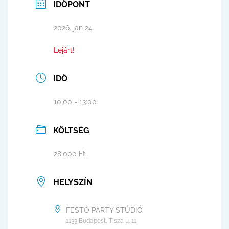
IDŐPONT
2026. jan 24.
Lejárt!
IDŐ
10:00 - 13:00
KÖLTSÉG
28,000 Ft.
HELYSZÍN
FESTŐ PARTY STÚDIÓ
1133 Budapest, Tisza u. 11