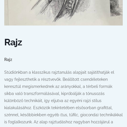
Rajz
Rajz
Stúdiónkban a klasszikus rajztanulás alapjait sajátíthatják el
vagy fejleszthetik a résztvevők. Beállított csendéleteken
keresztül megismerkednek az arányokkal, a térbeli formák
síkba való transzformálásával, kipróbálják a tónusozás
különböző technikáit, így eljutva az egyéni rajzi stílus
kialakulásához. Eszközök tekintetében elsősorban grafittal,
szénnel, későbbiekben egyéb (tus, tűfilc, gioconda) technikákkal
is foglalkozunk. Az alap rajztudáshoz nagyban hozzájárul a