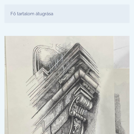
FESTŐ PARTY STÚDIÓ
Fő tartalom átugrása