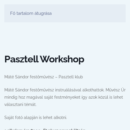
FESTŐ PARTY STÚDIÓ
Fő tartalom átugrása
Pasztell Workshop
Máté Sándor festőművész – Pasztell klub
Máté Sándor festőművész instruálásával alkothattok. Művész Úr
mindig hoz magával saját festményeket így azok közül is lehet
választani témát.
Saját fotó alapján is lehet alkotni.