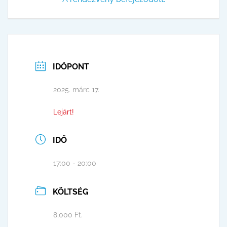
IDŐPONT
2025. márc 17.
Lejárt!
IDŐ
17:00 - 20:00
KÖLTSÉG
8,000 Ft.