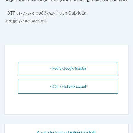
OTP 11773133-00863515 Hulin Gabriella
megjegyzés:pasztell
+ Add a Google Naptár
+ iCal / Outlook export
A rendezvény befejeződött.