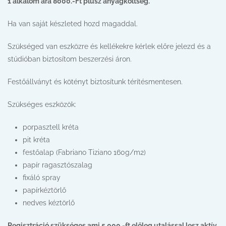
1 alkalom ára 8000.-Ft plusz anyagköltség.
Ha van saját készleted hozd magaddal.
Szükséged van eszközre és kellékekre kérlek előre jelezd és a
stúdióban biztosítom beszerzési áron.
Festőállványt és kötényt biztosítunk térítésmentesen.
Szükséges eszközök:
porpasztell kréta
pit kréta
festőalap (Fabriano Tiziano 160g/m2)
papír ragasztószalag
fixáló spray
papírkéztörlő
nedves kéztörlő
Regisztráció szükséges ami 5.000.-ft előleg utalással lesz aktív.