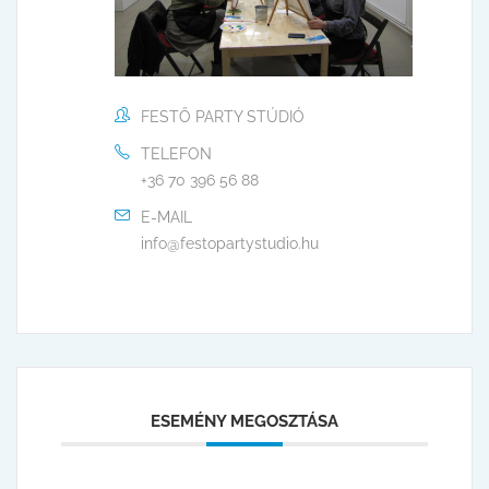
FESTŐ PARTY STÚDIÓ
TELEFON
+36 70 396 56 88
E-MAIL
info@festopartystudio.hu
ESEMÉNY MEGOSZTÁSA