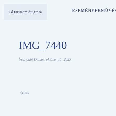
ESEMÉNYEK
MŰVÉ
Fő tartalom átugrása
IMG_7440
Írta:
gabi
Dátum:
október 15, 2025
Előző