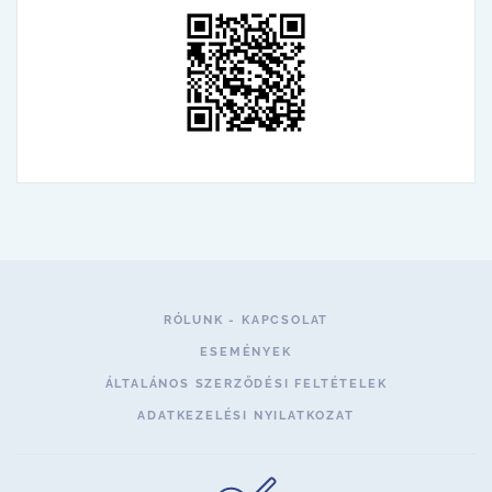
RÓLUNK - KAPCSOLAT
ESEMÉNYEK
ÁLTALÁNOS SZERZŐDÉSI FELTÉTELEK
ADATKEZELÉSI NYILATKOZAT