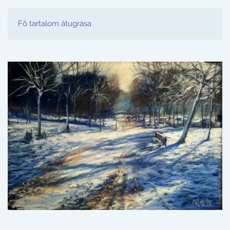
FESTŐ PARTY STÚDIÓ
Fő tartalom átugrása