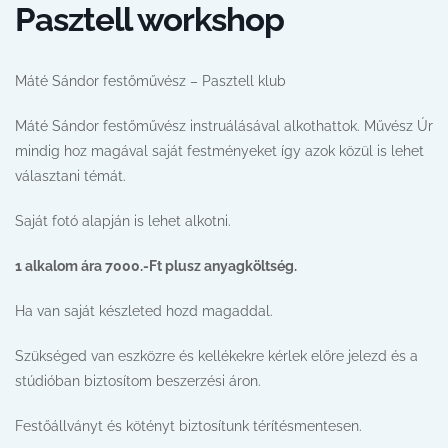
Pasztell workshop
Máté Sándor festőművész – Pasztell klub
Máté Sándor festőművész instruálásával alkothattok. Művész Úr
mindig hoz magával saját festményeket így azok közül is lehet
választani témát.
Saját fotó alapján is lehet alkotni.
1 alkalom ára 7000.-Ft plusz anyagköltség.
Ha van saját készleted hozd magaddal.
Szükséged van eszközre és kellékekre kérlek előre jelezd és a
stúdióban biztosítom beszerzési áron.
Festőállványt és kötényt biztosítunk térítésmentesen.