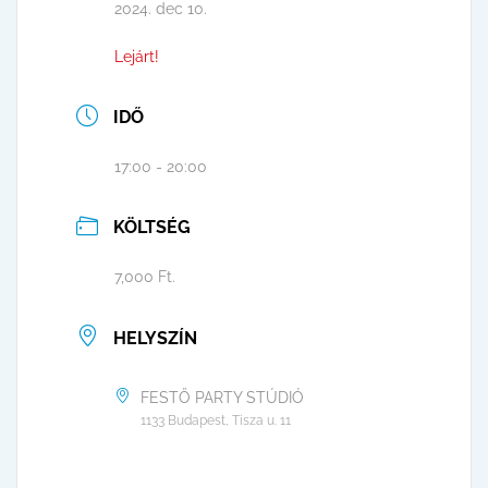
2024. dec 10.
Lejárt!
IDŐ
17:00 - 20:00
KÖLTSÉG
7,000 Ft.
HELYSZÍN
FESTŐ PARTY STÚDIÓ
1133 Budapest, Tisza u. 11