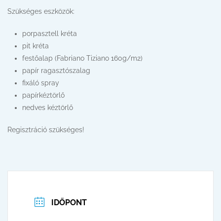
Szükséges eszközök:
porpasztell kréta
pit kréta
festőalap (Fabriano Tiziano 160g/m2)
papír ragasztószalag
fixáló spray
papírkéztörlő
nedves kéztörlő
Regisztráció szükséges!
IDŐPONT