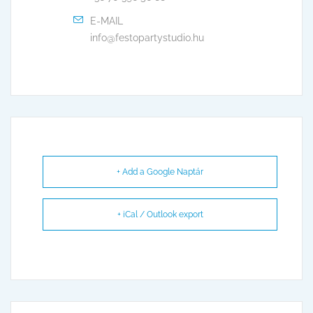
E-MAIL
info@festopartystudio.hu
+ Add a Google Naptár
+ iCal / Outlook export