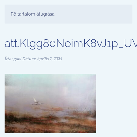
FESTŐ PARTY STÚDIÓ
Fő tartalom átugrása
att.Klgg80NoimK8vJ1p_
Írta:
gabi
Dátum:
április 7, 2025