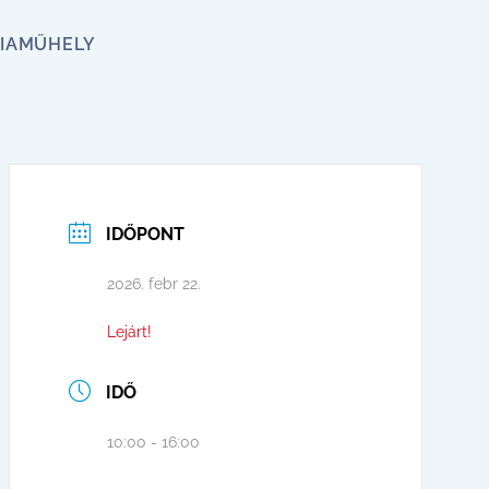
IA
MŰHELY
IDŐPONT
2026. febr 22.
Lejárt!
IDŐ
10:00 - 16:00