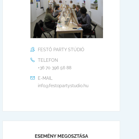
FESTŐ PARTY STÚDIÓ
TELEFON
+36 70 396 56 88
E-MAIL
info@festopartystudio.hu
ESEMÉNY MEGOSZTÁSA