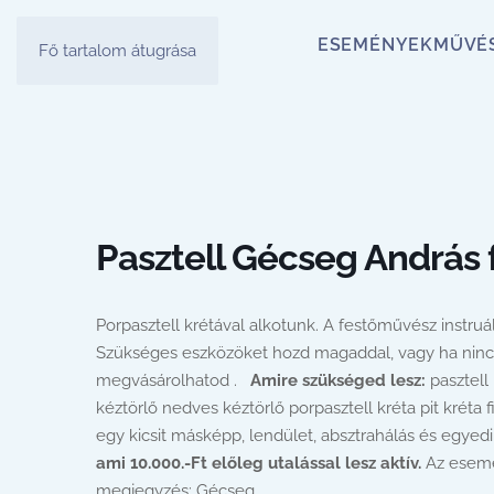
ESEMÉNYEK
MŰVÉ
Fő tartalom átugrása
Pasztell Gécseg András
Porpasztell krétával alkotunk. A festőművész instruál
Szükséges eszközöket hozd magaddal, vagy ha nincs 
megvásárolhatod .
Amire szükséged lesz:
pasztell 
kéztörlő nedves kéztörlő porpasztell kréta pit kréta 
egy kicsit másképp, lendület, absztrahálás és egyed
ami 10.000.-Ft előleg utalással lesz aktív.
Az esemén
megjegyzés: Gécseg