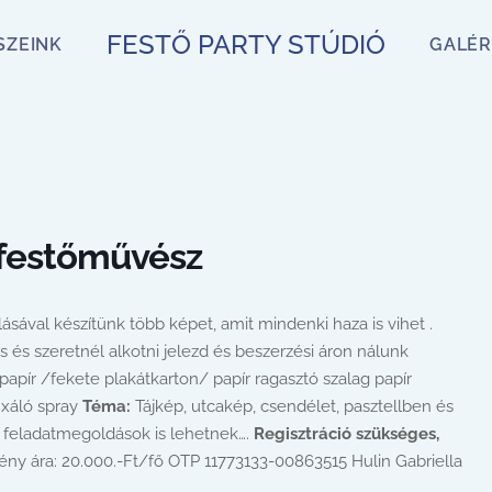
FESTŐ PARTY STÚDIÓ
SZEINK
GALÉR
 festőművész
ásával készítünk több képet, amit mindenki haza is vihet .
és szeretnél alkotni jelezd és beszerzési áron nálunk
papír /fekete plakátkarton/ papír ragasztó szalag papír
fixáló spray
Téma:
Tájkép, utcakép, csendélet, pasztellben és
i feladatmegoldások is lehetnek….
Regisztráció szükséges,
y ára: 20.000.-Ft/fő OTP 11773133-00863515 Hulin Gabriella