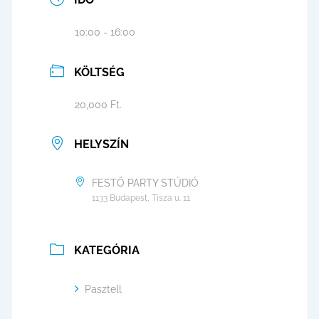
10:00 - 16:00
KÖLTSÉG
20,000 Ft.
HELYSZÍN
FESTŐ PARTY STÚDIÓ
1133 Budapest, Tisza u. 11
KATEGÓRIA
Pasztell