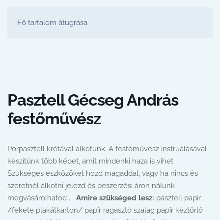
FESTŐ PARTY STÚDIÓ
Fő tartalom átugrása
Pasztell Gécseg András
festőművész
Porpasztell krétával alkotunk. A festőművész instruálásával
készítünk több képet, amit mindenki haza is vihet .
Szükséges eszközöket hozd magaddal, vagy ha nincs és
szeretnél alkotni jelezd és beszerzési áron nálunk
megvásárolhatod .
Amire szükséged lesz:
pasztell papír
/fekete plakátkarton/ papír ragasztó szalag papír kéztörlő