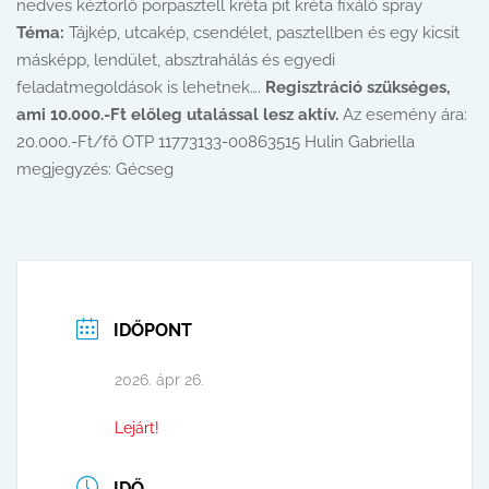
nedves kéztörlő porpasztell kréta pit kréta fixáló spray
Téma:
Tájkép, utcakép, csendélet, pasztellben és egy kicsit
másképp, lendület, absztrahálás és egyedi
feladatmegoldások is lehetnek….
Regisztráció szükséges,
ami 10.000.-Ft előleg utalással lesz aktív.
Az esemény ára:
20.000.-Ft/fő OTP 11773133-00863515 Hulin Gabriella
megjegyzés: Gécseg
IDŐPONT
2026. ápr 26.
Lejárt!
IDŐ