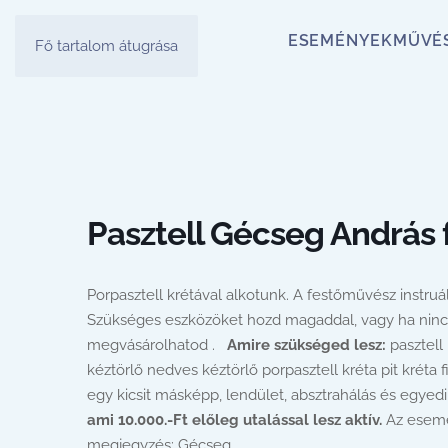
ESEMÉNYEK
MŰVÉ
Fő tartalom átugrása
Pasztell Gécseg András
Porpasztell krétával alkotunk. A festőművész instruál
Szükséges eszközöket hozd magaddal, vagy ha nincs 
megvásárolhatod .
Amire szükséged lesz:
pasztell 
kéztörlő nedves kéztörlő porpasztell kréta pit kréta 
egy kicsit másképp, lendület, absztrahálás és egyed
ami 10.000.-Ft előleg utalással lesz aktív.
Az esemén
megjegyzés: Gécseg