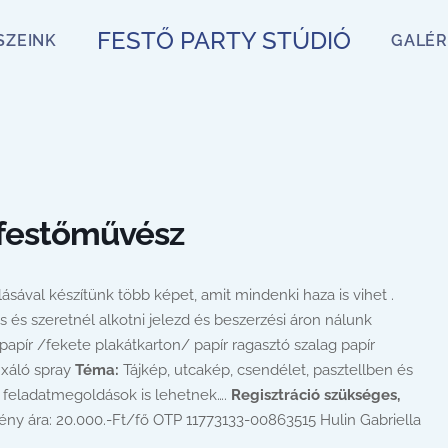
FESTŐ PARTY STÚDIÓ
SZEINK
GALÉR
 festőművész
ásával készítünk több képet, amit mindenki haza is vihet .
és szeretnél alkotni jelezd és beszerzési áron nálunk
papír /fekete plakátkarton/ papír ragasztó szalag papír
fixáló spray
Téma:
Tájkép, utcakép, csendélet, pasztellben és
i feladatmegoldások is lehetnek….
Regisztráció szükséges,
y ára: 20.000.-Ft/fő OTP 11773133-00863515 Hulin Gabriella