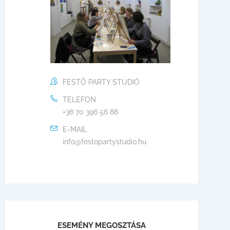
FESTŐ PARTY STÚDIÓ
TELEFON
+36 70 396 56 88
E-MAIL
info@festopartystudio.hu
ESEMÉNY MEGOSZTÁSA