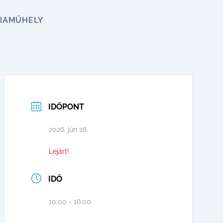
IA
MŰHELY
IDŐPONT
2026. jún 28.
Lejárt!
IDŐ
10:00 - 16:00