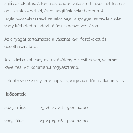
zajlik az oktatás. A téma szabadon választott, azaz, azt festesz,
amit csak szeretnél, és mi segítünk neked ebben. A
foglalkozásokon részt vehetsz saját anyaggal és eszközökkel,
vagy kérheted mindezt tőlünk is beszerzési áron.
Az anyagár tartalmazza a vásznat, akrilfestékeket és
ecsethasználatot.
A stúdióban állvány és festőkötény biztosítva van, valamint
kávé, tea, víz, korlátlanul fogyasztható.
Jelentkezhetsz egy-egy napra is, vagy akár több alkalomra is.
Időpontok
:
2025.június 25-26-27-28. 9:00-14:00
2025.július 23-24-25-26. 9:00-14:00