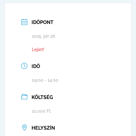
IDŐPONT
2025. jún 26.
Lejárt!
IDŐ
09:00 - 14:00
KÖLTSÉG
10,000 Ft.
HELYSZÍN