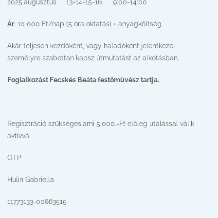
2025.augusztus 13-14-15-16. 9:00-14:00
Ár
: 10 000 Ft/nap (5 óra oktatás) + anyagköltség
Akár teljesen kezdőként, vagy haladóként jelentkezel,
személyre szabottan kapsz útmutatást az alkotásban.
Foglalkozást Fecskés Beáta festőművész tartja.
Regisztráció szükséges,ami 5.000.-Ft előleg utalással válik
aktívvá.
OTP
Hulin Gabriella
11773133-00863515