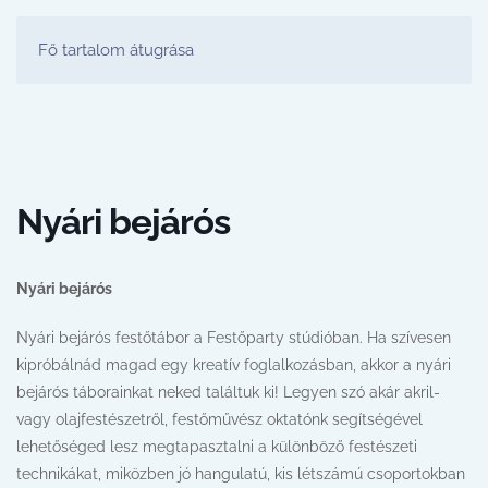
FESTŐ PARTY STÚDIÓ
Fő tartalom átugrása
Nyári bejárós
Nyári bejárós
Nyári bejárós festőtábor a Festőparty stúdióban. Ha szívesen
kipróbálnád magad egy kreatív foglalkozásban, akkor a nyári
bejárós táborainkat neked találtuk ki! Legyen szó akár akril-
vagy olajfestészetről, festőművész oktatónk segítségével
lehetőséged lesz megtapasztalni a különböző festészeti
technikákat, miközben jó hangulatú, kis létszámú csoportokban