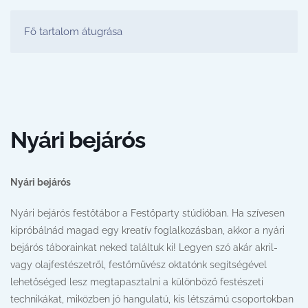
FESTŐ PARTY STÚDIÓ
Fő tartalom átugrása
Nyári bejárós
Nyári bejárós
Nyári bejárós festőtábor a Festőparty stúdióban. Ha szívesen
kipróbálnád magad egy kreatív foglalkozásban, akkor a nyári
bejárós táborainkat neked találtuk ki! Legyen szó akár akril-
vagy olajfestészetről, festőművész oktatónk segítségével
lehetőséged lesz megtapasztalni a különböző festészeti
technikákat, miközben jó hangulatú, kis létszámú csoportokban