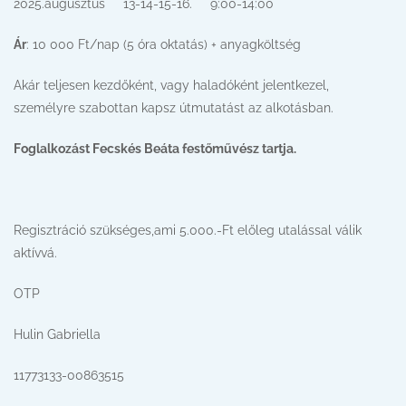
2025.augusztus 13-14-15-16. 9:00-14:00
Ár
: 10 000 Ft/nap (5 óra oktatás) + anyagköltség
Akár teljesen kezdőként, vagy haladóként jelentkezel,
személyre szabottan kapsz útmutatást az alkotásban.
Foglalkozást Fecskés Beáta festőművész tartja.
Regisztráció szükséges,ami 5.000.-Ft előleg utalással válik
aktívvá.
OTP
Hulin Gabriella
11773133-00863515