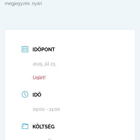
megjegyzés: nyári
IDŐPONT
2025. júl 23.
Lejárt!
IDŐ
09:00 - 14:00
KÖLTSÉG