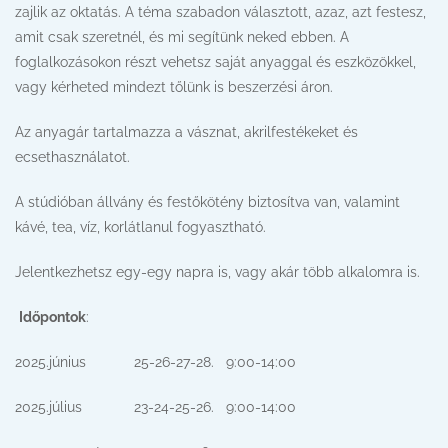
zajlik az oktatás. A téma szabadon választott, azaz, azt festesz,
amit csak szeretnél, és mi segítünk neked ebben. A
foglalkozásokon részt vehetsz saját anyaggal és eszközökkel,
vagy kérheted mindezt tőlünk is beszerzési áron.
Az anyagár tartalmazza a vásznat, akrilfestékeket és
ecsethasználatot.
A stúdióban állvány és festőkötény biztosítva van, valamint
kávé, tea, víz, korlátlanul fogyasztható.
Jelentkezhetsz egy-egy napra is, vagy akár több alkalomra is.
Időpontok
:
2025.június 25-26-27-28. 9:00-14:00
2025.július 23-24-25-26. 9:00-14:00