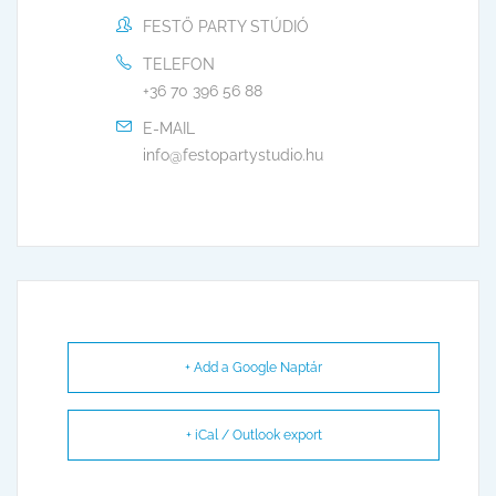
FESTŐ PARTY STÚDIÓ
TELEFON
+36 70 396 56 88
E-MAIL
info@festopartystudio.hu
+ Add a Google Naptár
+ iCal / Outlook export