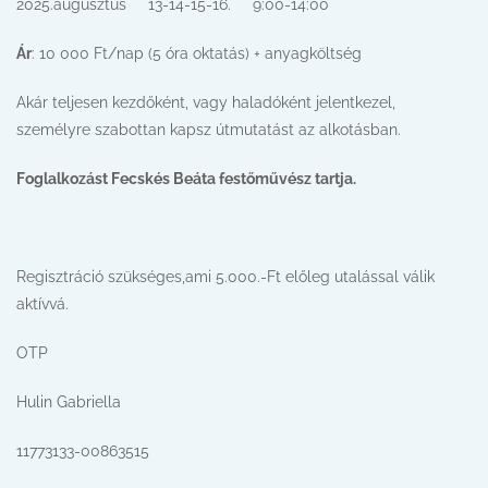
2025.augusztus 13-14-15-16. 9:00-14:00
Ár
: 10 000 Ft/nap (5 óra oktatás) + anyagköltség
Akár teljesen kezdőként, vagy haladóként jelentkezel,
személyre szabottan kapsz útmutatást az alkotásban.
Foglalkozást Fecskés Beáta festőművész tartja.
Regisztráció szükséges,ami 5.000.-Ft előleg utalással válik
aktívvá.
OTP
Hulin Gabriella
11773133-00863515