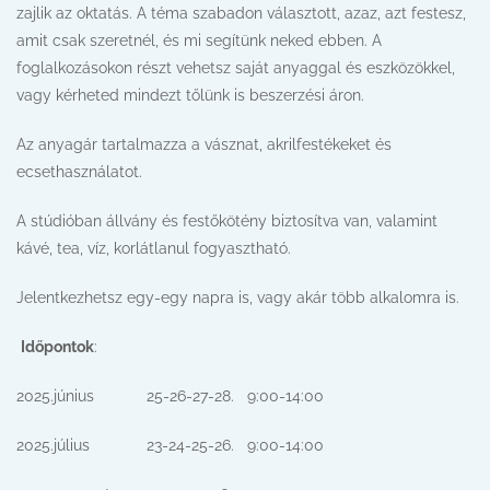
zajlik az oktatás. A téma szabadon választott, azaz, azt festesz,
amit csak szeretnél, és mi segítünk neked ebben. A
foglalkozásokon részt vehetsz saját anyaggal és eszközökkel,
vagy kérheted mindezt tőlünk is beszerzési áron.
Az anyagár tartalmazza a vásznat, akrilfestékeket és
ecsethasználatot.
A stúdióban állvány és festőkötény biztosítva van, valamint
kávé, tea, víz, korlátlanul fogyasztható.
Jelentkezhetsz egy-egy napra is, vagy akár több alkalomra is.
Időpontok
:
2025.június 25-26-27-28. 9:00-14:00
2025.július 23-24-25-26. 9:00-14:00