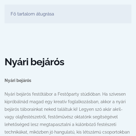
FESTŐ PARTY STÚDIÓ
Fő tartalom átugrása
Nyári bejárós
Nyári bejárós
Nyári bejárós festőtábor a Festőparty stúdióban. Ha szívesen
kipróbálnád magad egy kreatív foglalkozásban, akkor a nyári
bejárós táborainkat neked találtuk ki! Legyen szó akár akril-
vagy olajfestészetről, festőművész oktatónk segítségével
lehetőséged lesz megtapasztalni a különböző festészeti
technikákat, miközben jó hangulatú, kis létszámú csoportokban