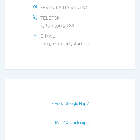
FESTŐ PARTY STÚDIÓ
TELEFON
+36 70 396 56 88
E-MAIL
info@festopartystudio.hu
+ Add a Google Naptár
+ iCal / Outlook export