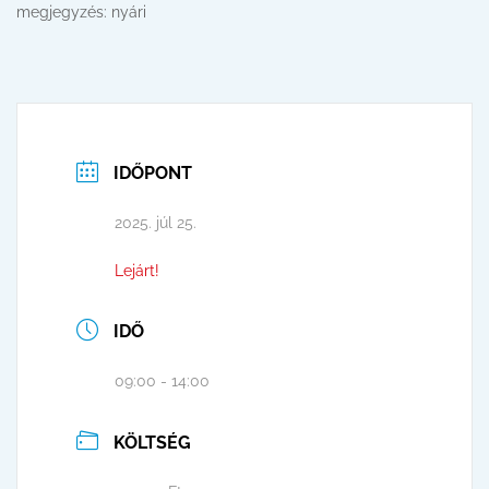
megjegyzés: nyári
IDŐPONT
2025. júl 25.
Lejárt!
IDŐ
09:00 - 14:00
KÖLTSÉG