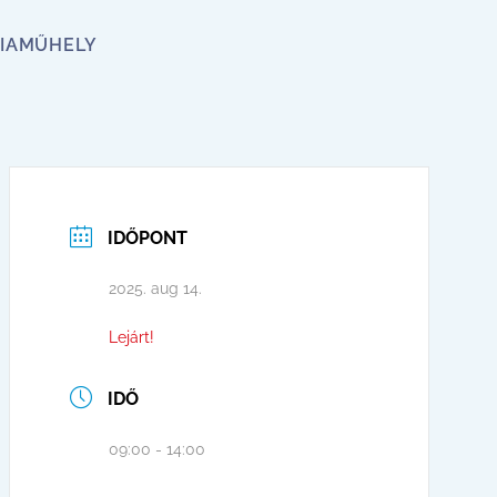
IA
MŰHELY
IDŐPONT
2025. aug 14.
Lejárt!
IDŐ
09:00 - 14:00