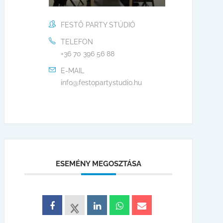
FESTŐ PARTY STÚDIÓ
TELEFON
+36 70 396 56 88
E-MAIL
info@festopartystudio.hu
ESEMÉNY MEGOSZTÁSA