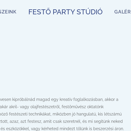
FESTŐ PARTY STÚDIÓ
SZEINK
GALÉR
zívesen kipróbálnád magad egy kreatív foglalkozásban, akkor a
akár akril- vagy olajfestészetről, festőművész oktatónk
öző festészeti technikákat, miközben jó hangulatú, kis létszámú
ott, azaz, azt festesz, amit csak szeretnél, és mi segítünk neked
és eszközökkel, vagy kérheted mindezt tőlünk is beszerzési áron.