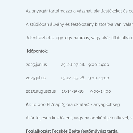
Az anyagár tartalmazza a vásznat, akrilfestékeket és e
A stúdióban állvány és festőkötény biztosítva van, valam
Jelentkezhetsz egy-egy napra is, vagy akár több alkalo
Időpontok
:
2025.június 25-26-27-28. 9:00-14:00
2025.július 23-24-25-26. 9:00-14:00
2025.augusztus 13-14-15-16. 9:00-14:00
Ár
: 10 000 Ft/nap (5 óra oktatás) + anyagköltség
Akár teljesen kezdőként, vagy haladóként jelentkezel,
Foglalkozást Fecskés Beáta festőművész tartja.