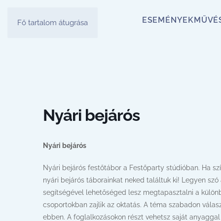
ESEMÉNYEK
MŰVÉ
Fő tartalom átugrása
Nyári bejárós
Nyári bejárós
Nyári bejárós festőtábor a Festőparty stúdióban. Ha s
nyári bejárós táborainkat neked találtuk ki! Legyen szó 
segítségével lehetőséged lesz megtapasztalni a különb
csoportokban zajlik az oktatás. A téma szabadon választ
ebben. A foglalkozásokon részt vehetsz saját anyaggal 