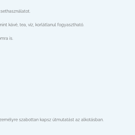
csethasználatot.
int kávé, tea, víz, korlátlanul fogyasztható.
mra is.
 személyre szabottan kapsz útmutatást az alkotásban.