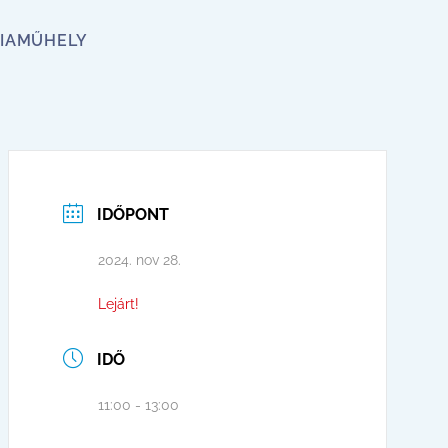
IA
MŰHELY
IDŐPONT
2024. nov 28.
Lejárt!
IDŐ
11:00 - 13:00