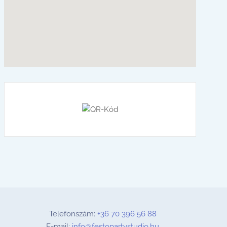
Telefonszám:
+36 70 396 56 88
E-mail:
info@festopartystudio.hu