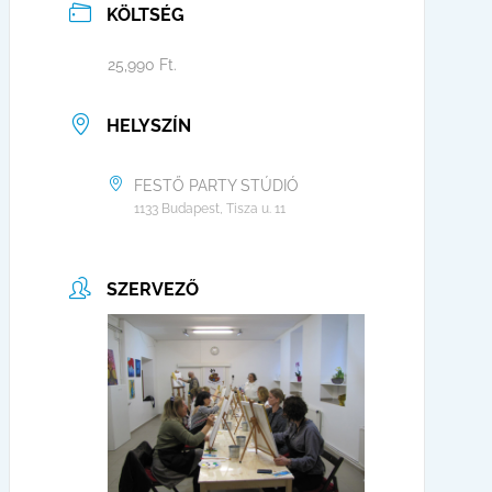
KÖLTSÉG
25,990 Ft.
HELYSZÍN
FESTŐ PARTY STÚDIÓ
1133 Budapest, Tisza u. 11
SZERVEZŐ