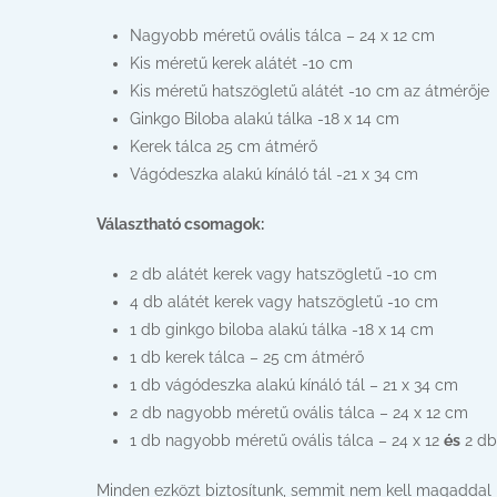
Nagyobb méretű ovális tálca – 2
Kis méretű kerek alátét 
Kis méretű hatszögletű alátét -10 c
Ginkgo Biloba alakú tálka -18
Kerek tálca 25 cm átm
Vágódeszka alakú kínáló tál -2
Választható csomagok:
2 db alátét kerek vagy hatszö
4 db alátét kerek vagy hatszög
1 db ginkgo biloba alakú tálka
1 db kerek tálca – 25 cm
1 db vágódeszka alakú kínáló tál
2 db nagyobb méretű ovális tálca
1 db nagyobb méretű ovális tálca – 24 x 12
és
2 db
Minden ezközt biztosítunk, semmit nem kell magaddal