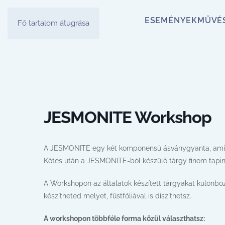
ESEMÉNYEK
MŰVÉ
Fő tartalom átugrása
JESMONITE Workshop
A JESMONITE egy két komponensű ásványgyanta, ami eg
Kötés után a JESMONITE-ból készülő tárgy finom tapin
A Workshopon az általatok készített tárgyakat különb
készítheted melyet, füstfóliával is díszíthetsz.
A workshopon többféle forma közül választhatsz: