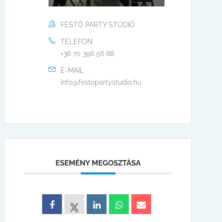
FESTŐ PARTY STÚDIÓ
TELEFON
+36 70 396 56 88
E-MAIL
info@festopartystudio.hu
ESEMÉNY MEGOSZTÁSA