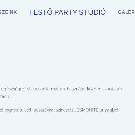
FESTŐ PARTY STÚDIÓ
SZEINK
GALÉR
észségre teljesen ártalmatlan, használat közben szagtalan.
tású.
öző pigmentekkel, pasztákkal színezett JESMONITE anyagból