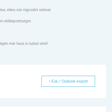
tea, édes-sós rágcsálni valóval.
en előképzettségre.
égén már haza is tudod vinni!
+ iCal / Outlook export