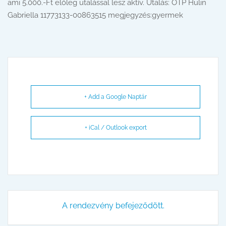
ami 5.000.-Ft előleg utalással lesz aktív. Utalás: OTP Hulin
Gabriella 11773133-00863515 megjegyzés:gyermek
+ Add a Google Naptár
+ iCal / Outlook export
A rendezvény befejeződött.