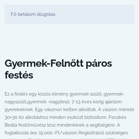
FESTŐ PARTY STÚDIÓ
Fő tartalom átugrása
Gyermek-Felnőtt páros
festés
Ez a festés egy közös élmény gyermek-szülő, gyermek-
nagyszülő,gyermek -nagytesó. 7-13 éves korig ajánlom
gyerekeknek. Egy vásznon ketten alkottok. A vászon mérete
30×30 Az alkotáshoz minden eszközt biztosítom. Fecskés
Beáta festőművész lesz mindenkinek a segítségére. A
foglalkozás ára: 15.000.-Ft/vászon Regisztráció szükséges