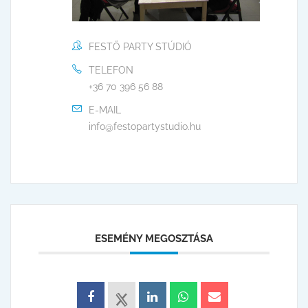
FESTŐ PARTY STÚDIÓ
TELEFON
+36 70 396 56 88
E-MAIL
info@festopartystudio.hu
ESEMÉNY MEGOSZTÁSA