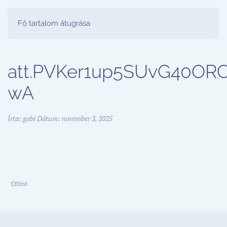
FESTŐ PARTY STÚDIÓ
Fő tartalom átugrása
att.PVKer1up5SUvG40O
wA
Írta:
gabi
Dátum:
november 3, 2025
Előző