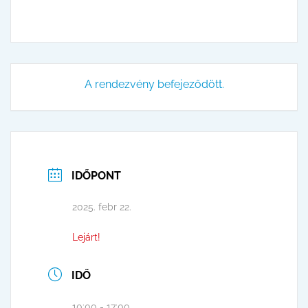
A rendezvény befejeződött.
IDŐPONT
2025. febr 22.
Lejárt!
IDŐ
10:00 - 17:00