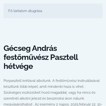
FESTŐ PARTY STÚDIÓ
Fő tartalom átugrása
Gécseg András
festőművész Pasztell
hétvége
Porpasztell krétával alkotunk. A festőművész instruálásával
készítünk több képet, amit mindenki haza is vihet .
Szükséges eszközöket hozd magaddal, vagy ha nincs és
szeretnél alkotni jelezd és beszerzési áron nálunk
megvásárolhatod . Az esemény 2 napos. 2025.február 22. 10-