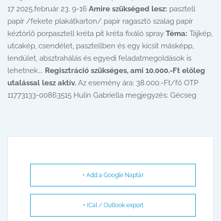
17 2025.február 23. 9-16
Amire szükséged lesz:
pasztell
papír /fekete plakátkarton/ papír ragasztó szalag papír
kéztörlő porpasztell kréta pit kréta fixáló spray
Téma:
Tájkép,
utcakép, csendélet, pasztellben és egy kicsit másképp,
lendület, absztrahálás és egyedi feladatmegoldások is
lehetnek….
Regisztráció szükséges, ami 10.000.-Ft előleg
utalással lesz aktív.
Az esemény ára: 38.000.-Ft/fő OTP
11773133-00863515 Hulin Gabriella megjegyzés: Gécseg
+ Add a Google Naptár
+ iCal / Outlook export