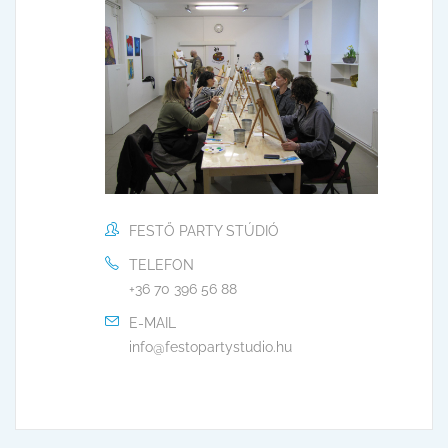
FESTŐ PARTY STÚDIÓ
TELEFON
+36 70 396 56 88
E-MAIL
info@festopartystudio.hu