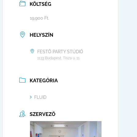
KÖLTSÉG
19,900 Ft.
HELYSZÍN
FESTŐ PARTY STÚDIÓ
1133 Budapest, Tisza u. 11
KATEGÓRIA
FLUID
SZERVEZŐ