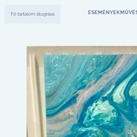
ESEMÉNYEK
MŰVÉ
Fő tartalom átugrása