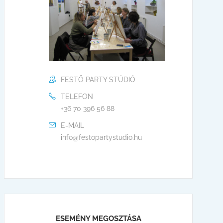
FESTŐ PARTY STÚDIÓ
TELEFON
+36 70 396 56 88
E-MAIL
info@festopartystudio.hu
ESEMÉNY MEGOSZTÁSA