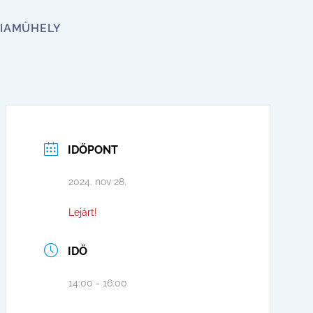
IA
MŰHELY
IDŐPONT
2024. nov 28.
Lejárt!
IDŐ
14:00 - 16:00