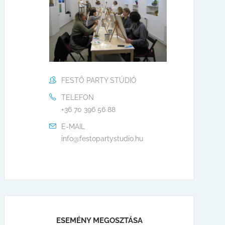
FESTŐ PARTY STÚDIÓ
TELEFON
+36 70 396 56 88
E-MAIL
info@festopartystudio.hu
ESEMÉNY MEGOSZTÁSA