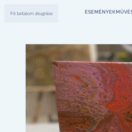
ESEMÉNYEK
MŰVÉ
Fő tartalom átugrása