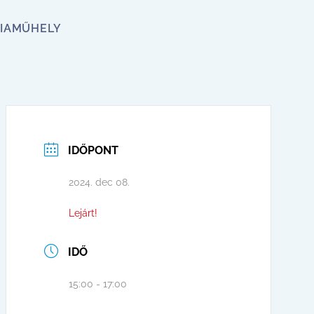
IA
MŰHELY
IDŐPONT
2024. dec 08.
Lejárt!
IDŐ
15:00 - 17:00