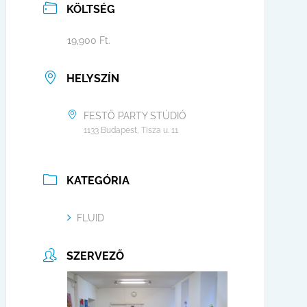
KÖLTSÉG
19,900 Ft.
HELYSZÍN
FESTŐ PARTY STÚDIÓ
1133 Budapest, Tisza u. 11
KATEGÓRIA
FLUID
SZERVEZŐ