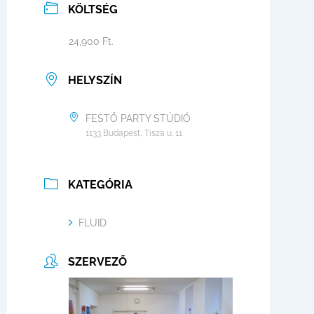
KÖLTSÉG
24,900 Ft.
HELYSZÍN
FESTŐ PARTY STÚDIÓ
1133 Budapest, Tisza u. 11
KATEGÓRIA
FLUID
SZERVEZŐ