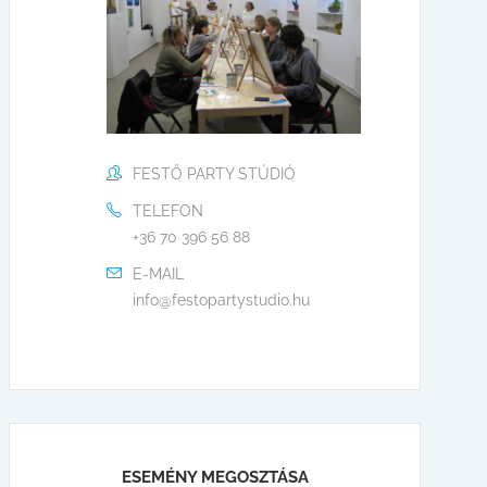
FESTŐ PARTY STÚDIÓ
TELEFON
+36 70 396 56 88
E-MAIL
info@festopartystudio.hu
ESEMÉNY MEGOSZTÁSA