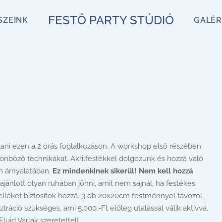
FESTŐ PARTY STÚDIÓ
SZEINK
GALÉR
tani ezen a 2 órás foglalkozáson. A workshop első részében
önböző technikákat. Akrilfestékkel dolgozunk és hozzá való
n árnyalatában.
Ez mindenkinek sikerül! Nem kell hozzá
jánlott olyan ruhában jönni, amit nem sajnál, ha festékes
lléket biztosítok hozzá. 3 db 20x20cm festménnyel távozol,
ráció szükséges, ami 5.000.-Ft előleg utalással válik aktívvá.
uid Várlak szeretettel!