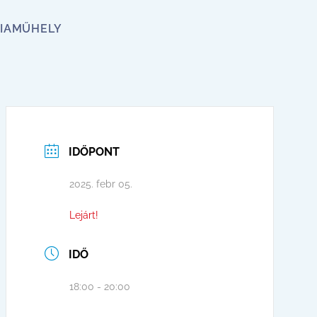
IA
MŰHELY
IDŐPONT
2025. febr 05.
Lejárt!
IDŐ
18:00 - 20:00