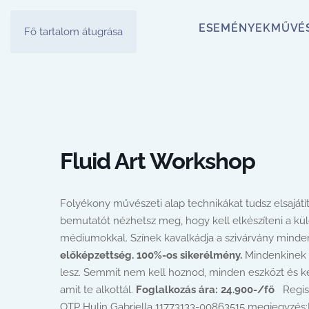
ESEMÉNYEK
MŰVÉ
Fő tartalom átugrása
Fluid Art Workshop
Folyékony művészeti alap technikákat tudsz elsajátí
bemutatót nézhetsz meg, hogy kell elkészíteni a kül
médiumokkal. Színek kavalkádja a szivárvány minde
előképzettség. 100%-os sikerélmény.
Mindenkinek a
lesz. Semmit nem kell hoznod, minden eszközt és ke
amit te alkottál.
Foglalkozás ára: 24.900-/fő
Regiszt
OTP Hulin Gabriella 11773133-00863515 megjegyzés:Fl