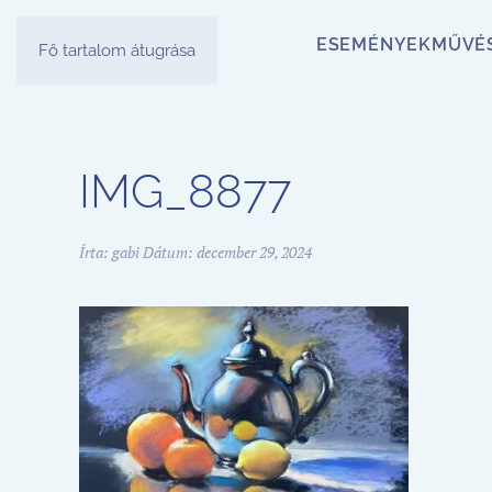
ESEMÉNYEK
MŰVÉ
Fő tartalom átugrása
IMG_8877
Írta:
gabi
Dátum:
december 29, 2024