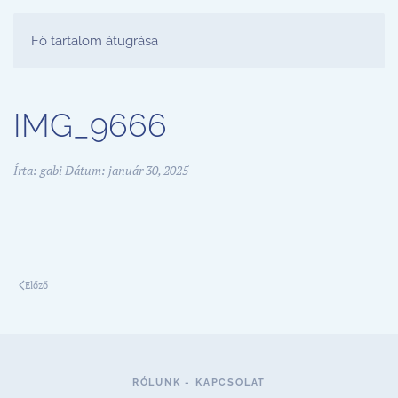
FESTŐ PARTY STÚDIÓ
Fő tartalom átugrása
IMG_9666
Írta:
gabi
Dátum:
január 30, 2025
Előző
RÓLUNK - KAPCSOLAT