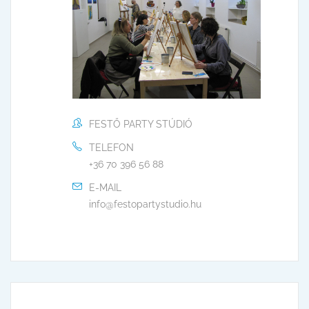
FESTŐ PARTY STÚDIÓ
TELEFON
+36 70 396 56 88
E-MAIL
info@festopartystudio.hu