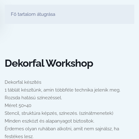
FESTŐ PARTY STÚDIÓ
Fő tartalom átugrása
Dekorfal Workshop
Dekorfal készítés
1 táblát készítünk, amin többféle technika jelenik meg.
Rozsda hatású színezéssel.
Méret 50×40
Stencil, struktúra képzés, színezés. (színátmenetek)
Minden eszközt és alapanyagot biztosítok.
Érdemes olyan ruhában alkotni, amit nem sajnálsz, ha
festékes lesz.