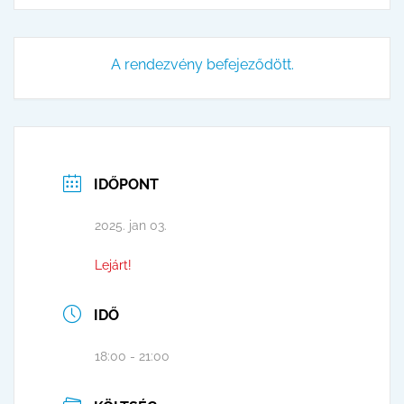
A rendezvény befejeződött.
IDŐPONT
2025. jan 03.
Lejárt!
IDŐ
18:00 - 21:00