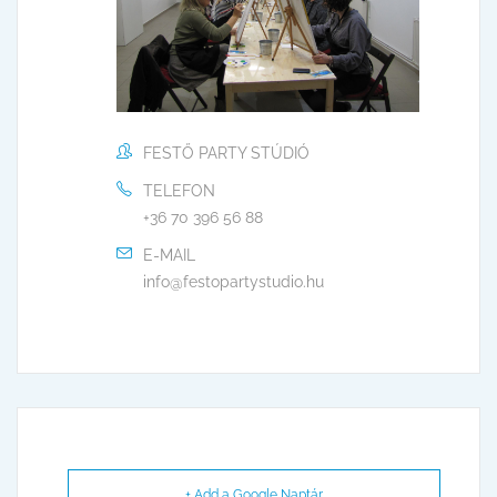
FESTŐ PARTY STÚDIÓ
TELEFON
+36 70 396 56 88
E-MAIL
info@festopartystudio.hu
+ Add a Google Naptár