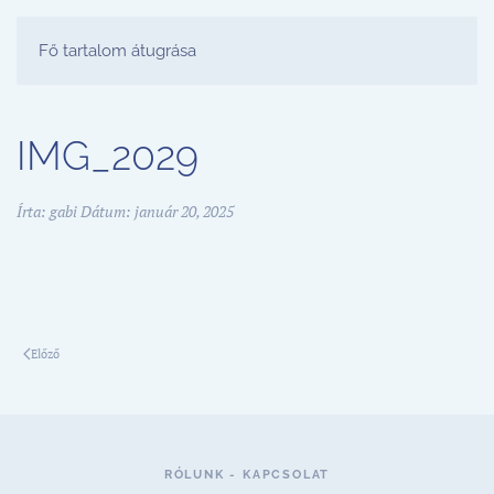
FESTŐ PARTY STÚDIÓ
Fő tartalom átugrása
IMG_2029
Írta:
gabi
Dátum:
január 20, 2025
Előző
RÓLUNK - KAPCSOLAT