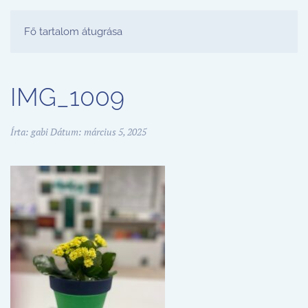
FESTŐ PARTY STÚDIÓ
Fő tartalom átugrása
IMG_1009
Írta:
gabi
Dátum:
március 5, 2025