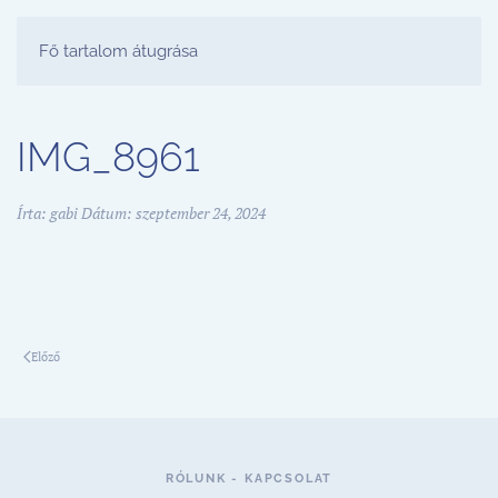
FESTŐ PARTY STÚDIÓ
Fő tartalom átugrása
IMG_8961
Írta:
gabi
Dátum:
szeptember 24, 2024
Előző
RÓLUNK - KAPCSOLAT