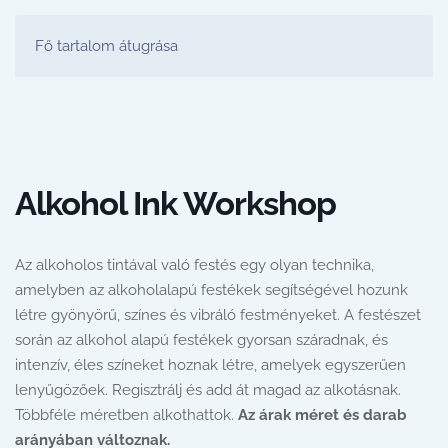
FESTŐ PARTY STÚDIÓ
Fő tartalom átugrása
Alkohol Ink Workshop
Az alkoholos tintával való festés egy olyan technika,
amelyben az alkoholalapú festékek segítségével hozunk
létre gyönyörű, színes és vibráló festményeket. A festészet
során az alkohol alapú festékek gyorsan száradnak, és
intenzív, éles színeket hoznak létre, amelyek egyszerűen
lenyűgözőek. Regisztrálj és add át magad az alkotásnak.
Többféle méretben alkothattok.
Az árak méret és darab
arányában változnak.