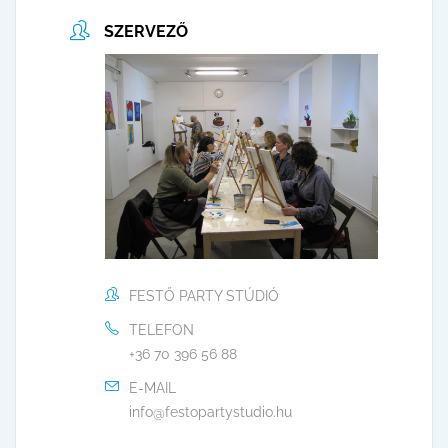
SZERVEZŐ
FESTŐ PARTY STÚDIÓ
TELEFON
+36 70 396 56 88
E-MAIL
info@festopartystudio.hu