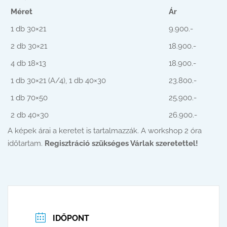
Méret
Ár
1 db 30×21
9.900.-
2 db 30×21
18.900.-
4 db 18×13
18.900.-
1 db 30×21 (A/4), 1 db 40×30
23.800.-
1 db 70×50
25.900.-
2 db 40×30
26.900.-
A képek árai a keretet is tartalmazzák. A workshop 2 óra
időtartam.
Regisztráció szükséges Várlak szeretettel!
IDŐPONT