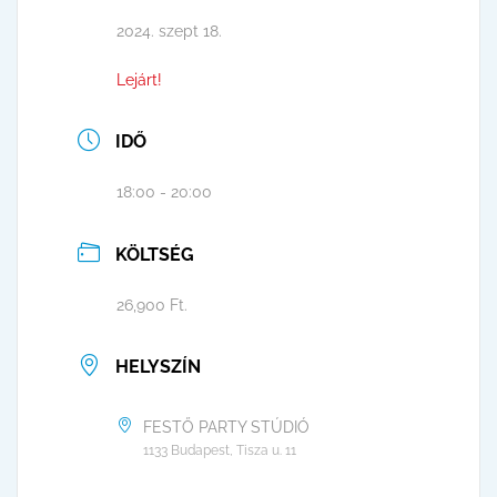
2024. szept 18.
Lejárt!
IDŐ
18:00 - 20:00
KÖLTSÉG
26,900 Ft.
HELYSZÍN
FESTŐ PARTY STÚDIÓ
1133 Budapest, Tisza u. 11