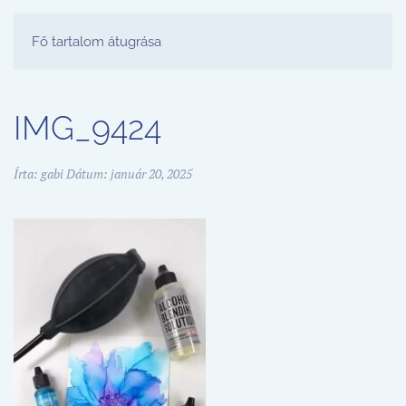
FESTŐ PARTY STÚDIÓ
Fő tartalom átugrása
IMG_9424
Írta:
gabi
Dátum:
január 20, 2025