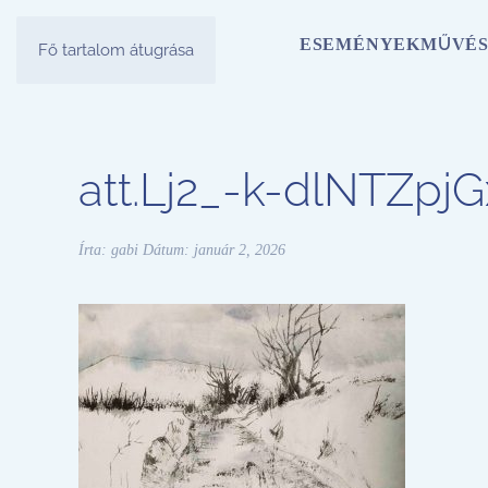
ESEMÉNYEK
MŰVÉS
Fő tartalom átugrása
att.Lj2_-k-dlNTZ
Írta:
gabi
Dátum:
január 2, 2026