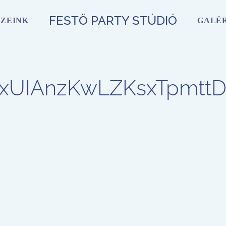
FESTŐ PARTY STÚDIÓ
ZEINK
GALÉ
pjGxUIAnzKwLZKsxTpmt