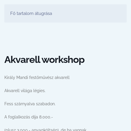
FESTŐ PARTY STÚDIÓ
Fő tartalom átugrása
Akvarell workshop
Király Mandi festőművész akvarell
Akvarell világa légies.
Fess szárnyalva szabadon.
A foglalkozás díja 8.000.-
(plusz 3.000.- anyagköltség), de ha vannak