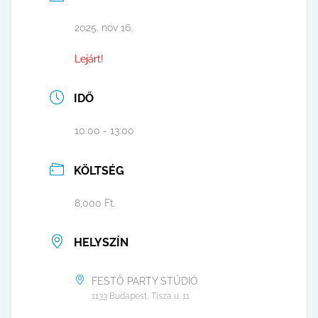
2025. nov 16.
Lejárt!
IDŐ
10:00 - 13:00
KÖLTSÉG
8,000 Ft.
HELYSZÍN
FESTŐ PARTY STÚDIÓ
1133 Budapest, Tisza u. 11