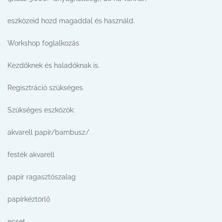
eszközeid hozd magaddal és használd.
Workshop foglalkozás
Kezdőknek és haladóknak is.
Regisztráció szükséges.
Szükséges eszközök:
akvarell papír/bambusz/
festék akvarell
papír ragasztószalag
papírkéztörlő
ecset