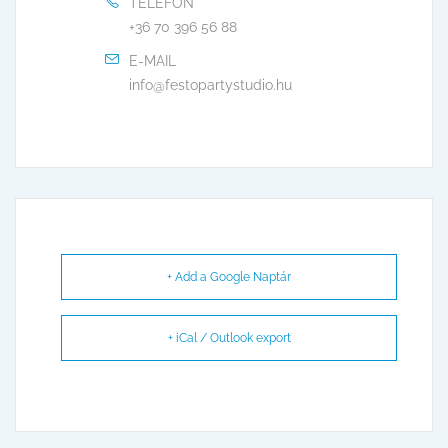
TELEFON
+36 70 396 56 88
E-MAIL
info@festopartystudio.hu
+ Add a Google Naptár
+ iCal / Outlook export