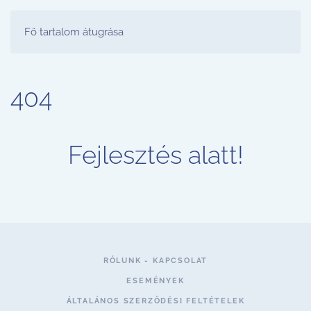
FESTŐ PARTY STÚDIÓ
Fő tartalom átugrása
404
Fejlesztés alatt!
RÓLUNK - KAPCSOLAT
ESEMÉNYEK
ÁLTALÁNOS SZERZŐDÉSI FELTÉTELEK